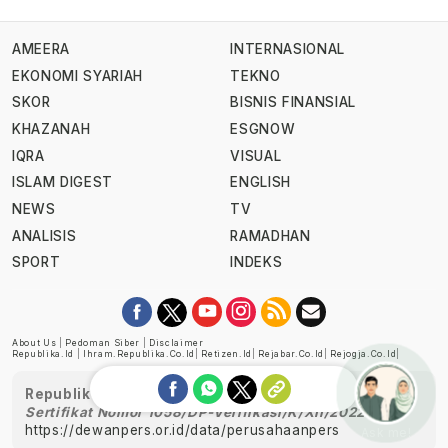
AMEERA
INTERNASIONAL
EKONOMI SYARIAH
TEKNO
SKOR
BISNIS FINANSIAL
KHAZANAH
ESGNOW
IQRA
VISUAL
ISLAM DIGEST
ENGLISH
NEWS
TV
ANALISIS
RAMADHAN
SPORT
INDEKS
About Us
|
Pedoman Siber
|
Disclaimer
Republika.id
|
Ihram.republika.co.id
|
Retizen.id
|
Rejabar.co.id
|
Rejogja.co.id
|
Republika telah diverifikasi oleh Dewan Pers
Sertifikat Nomor 1058/DP-Verifikasi/K/XII/2022
https://dewanpers.or.id/data/perusahaanpers
Ask me!