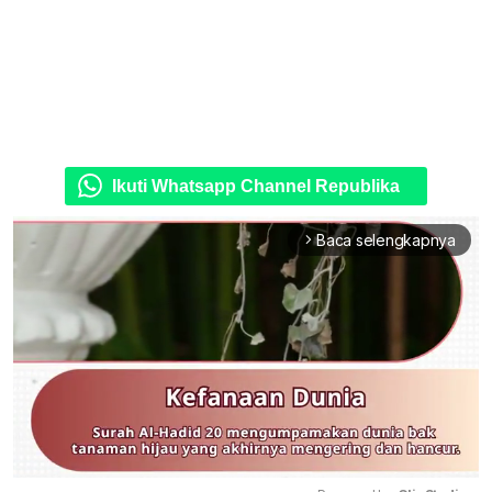
Ikuti Whatsapp Channel Republika
Baca selengkapnya
arrow_forward_ios