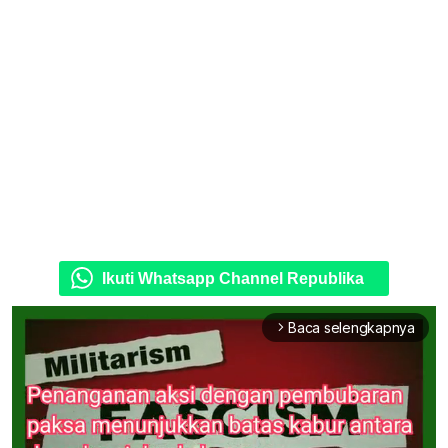
Ikuti Whatsapp Channel Republika
Baca selengkapnya
arrow_forward_ios