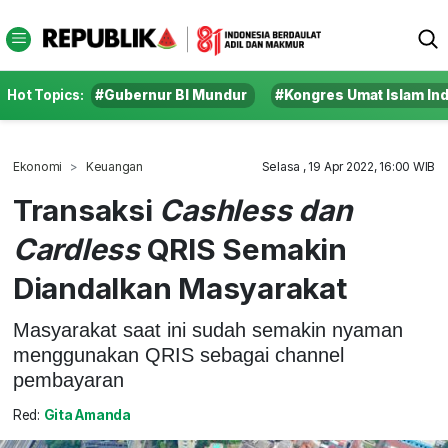
Hot Topics:
#Gubernur BI Mundur
#Kongres Umat Islam In
Ekonomi
Keuangan
Selasa , 19 Apr 2022, 16:00 WIB
Transaksi
Cashless dan
Cardless
QRIS Semakin
Diandalkan Masyarakat
Masyarakat saat ini sudah semakin nyaman
menggunakan QRIS sebagai channel
pembayaran
Red:
Gita Amanda