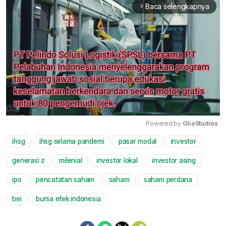
Baca selengkapnya
arrow_forward_ios
Powered by 
GliaStudios
ihsg
ihsg selama pandemi
pasar modal
investor
Mute
generasi z
milenial
investor lokal
investor asing
ipo
pencatatan saham
saham
saham perdana
bei
bursa efek indonesia