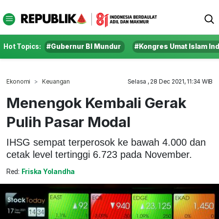
Hot Topics:
#Gubernur BI Mundur
#Kongres Umat Islam In
Ekonomi
Keuangan
Selasa , 28 Dec 2021, 11:34 WIB
Menengok Kembali Gerak
Pulih Pasar Modal
IHSG sempat terperosok ke bawah 4.000 dan
cetak level tertinggi 6.723 pada November.
Red:
Friska Yolandha