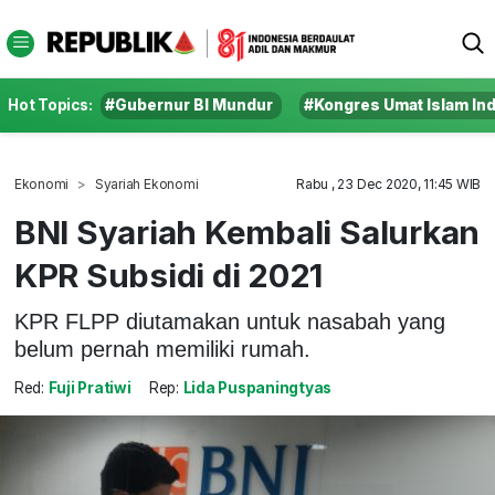
Hot Topics:
#Gubernur BI Mundur
#Kongres Umat Islam In
Ekonomi
Syariah Ekonomi
Rabu , 23 Dec 2020, 11:45 WIB
BNI Syariah Kembali Salurkan
KPR Subsidi di 2021
KPR FLPP diutamakan untuk nasabah yang
belum pernah memiliki rumah.
Red:
Fuji Pratiwi
Rep:
Lida Puspaningtyas