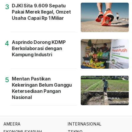
DJKI Sita 9.609 Sepatu
3
Pakai Merek Ilegal, Omzet
Usaha Capai Rp 1 Miliar
Asprindo Dorong KDMP
4
Berkolaborasi dengan
Kampung Industri
Mentan Pastikan
5
Kekeringan Belum Ganggu
Ketersediaan Pangan
Nasional
AMEERA
INTERNASIONAL
EKONOMI SYARIAH
TEKNO