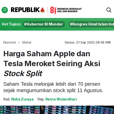
Hot Topics:
#Gubernur BI Mundur
#Kongres Umat Islam In
Ekonomi
Global
Selasa , 01 Sep 2020, 08:49 WIB
Harga Saham Apple dan
Tesla Meroket Seiring Aksi
Stock Split
Saham Tesla melonjak lebih dari 70 persen
sejak mengumumkan stock split 11 Agustus.
Red:
Nidia Zuraya
Rep:
Retno Wulandhari