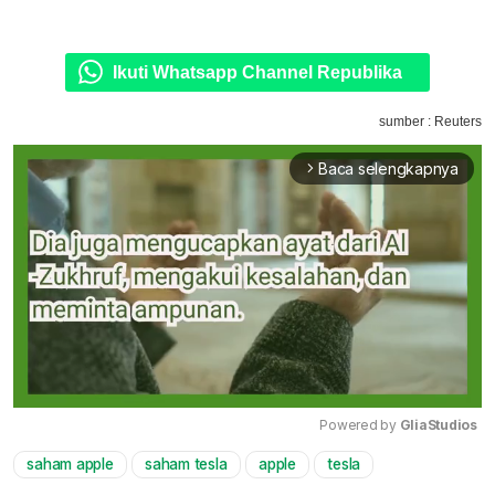
Ikuti Whatsapp Channel Republika
sumber : Reuters
Baca selengkapnya
arrow_forward_ios
Powered by 
GliaStudios
saham apple
saham tesla
apple
tesla
Mute