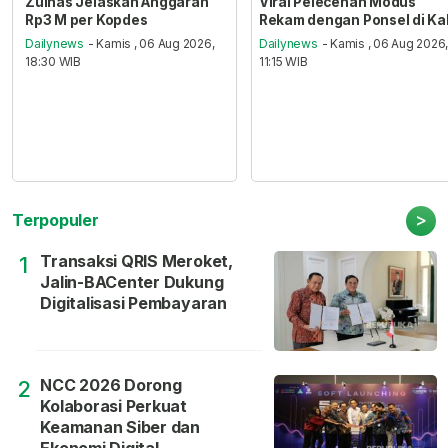
Zulhas Jelaskan Anggaran
Viral Pelecehan Modus
Rp3 M per Kopdes
Rekam dengan Ponsel di Ka
Dailynews
- Kamis , 06 Aug 2026,
Dailynews
- Kamis , 06 Aug 2026
18:30 WIB
11:15 WIB
>
Terpopuler
Transaksi QRIS Meroket,
1
Jalin-BACenter Dukung
Digitalisasi Pembayaran
NCC 2026 Dorong
2
Kolaborasi Perkuat
Keamanan Siber dan