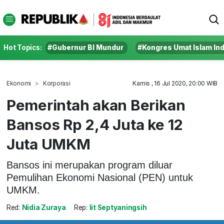
Hot Topics:
#Gubernur BI Mundur
#Kongres Umat Islam In
Ekonomi
Korporasi
Kamis , 16 Jul 2020, 20:00 WIB
Pemerintah akan Berikan
Bansos Rp 2,4 Juta ke 12
Juta UMKM
Bansos ini merupakan program diluar
Pemulihan Ekonomi Nasional (PEN) untuk
UMKM.
Red:
Nidia Zuraya
Rep:
Iit Septyaningsih