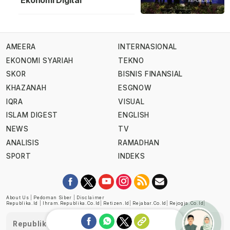
Ekonomi Digital
AMEERA
INTERNASIONAL
EKONOMI SYARIAH
TEKNO
SKOR
BISNIS FINANSIAL
KHAZANAH
ESGNOW
IQRA
VISUAL
ISLAM DIGEST
ENGLISH
NEWS
TV
ANALISIS
RAMADHAN
SPORT
INDEKS
About Us
|
Pedoman Siber
|
Disclaimer
Republika.id
|
Ihram.republika.co.id
|
Retizen.id
|
Rejabar.co.id
|
Rejogja.co.id
|
Republika telah diverifikasi oleh Dewan Pers