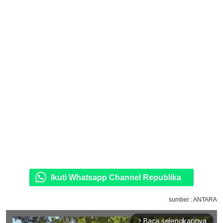
Ikuti Whatsapp Channel Republika
sumber : ANTARA
Baca selengkapnya
arrow_forward_ios