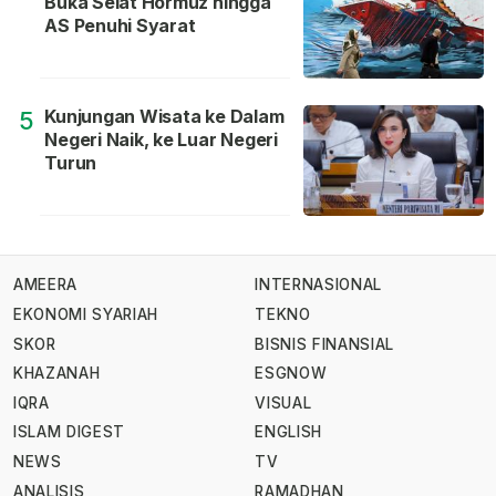
Buka Selat Hormuz hingga
AS Penuhi Syarat
Kunjungan Wisata ke Dalam
5
Negeri Naik, ke Luar Negeri
Turun
AMEERA
INTERNASIONAL
EKONOMI SYARIAH
TEKNO
SKOR
BISNIS FINANSIAL
KHAZANAH
ESGNOW
IQRA
VISUAL
ISLAM DIGEST
ENGLISH
NEWS
TV
ANALISIS
RAMADHAN