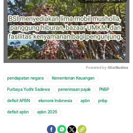
Powered by 
GliaStudios
pendapatan negara
Kementerian Keuangan
Mute
Purbaya Yudhi Sadewa
penerimaan pajak
PNBP
defisit APBN
ekonomi Indonesia
apbn
pnbp
defisit apbn
apbn 2026