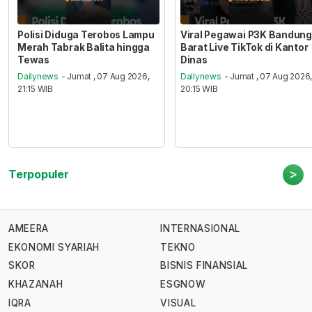
Polisi Diduga Terobos Lampu
Viral Pegawai P3K Bandung
Merah Tabrak Balita hingga
Barat Live TikTok di Kantor
Tewas
Dinas
Dailynews
- Jumat , 07 Aug 2026,
Dailynews
- Jumat , 07 Aug 2026
21:15 WIB
20:15 WIB
>
Terpopuler
AMEERA
INTERNASIONAL
EKONOMI SYARIAH
TEKNO
SKOR
BISNIS FINANSIAL
KHAZANAH
ESGNOW
IQRA
VISUAL