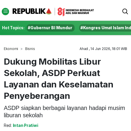
Hot Topics:
#Gubernur BI Mundur
#Kongres Umat Islam In
Ekonomi
Bisnis
Ahad , 14 Jun 2026, 18:01 WIB
Dukung Mobilitas Libur
Sekolah, ASDP Perkuat
Layanan dan Keselamatan
Penyeberangan
ASDP siapkan berbagai layanan hadapi musim
liburan sekolah
Red:
Intan Pratiwi