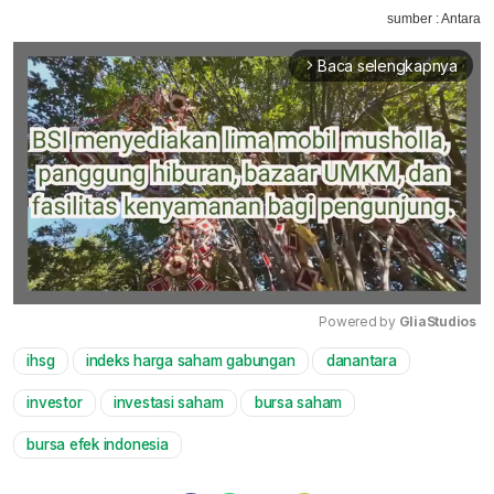
sumber : Antara
Baca selengkapnya
arrow_forward_ios
Powered by 
GliaStudios
ihsg
indeks harga saham gabungan
danantara
Mute
investor
investasi saham
bursa saham
bursa efek indonesia