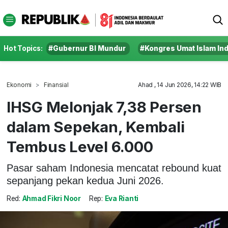
Hot Topics:
#Gubernur BI Mundur
#Kongres Umat Islam In
Ekonomi
Finansial
Ahad , 14 Jun 2026, 14:22 WIB
IHSG Melonjak 7,38 Persen
dalam Sepekan, Kembali
Tembus Level 6.000
Pasar saham Indonesia mencatat rebound kuat
sepanjang pekan kedua Juni 2026.
Red:
Ahmad Fikri Noor
Rep:
Eva Rianti