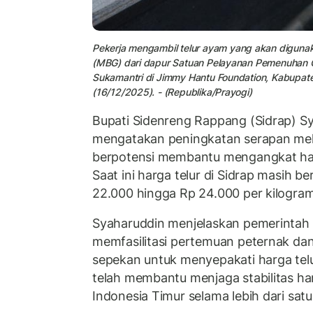
Pekerja mengambil
telur ayam
yang akan digunak
(MBG) dari dapur Satuan Pelayanan Pemenuhan G
Sukamantri di Jimmy Hantu Foundation, Kabupate
(16/12/2025). - (Republika/Prayogi)
Bupati Sidenreng Rappang (Sidrap) Sy
mengatakan peningkatan serapan me
berpotensi membantu mengangkat harg
Saat ini harga telur di Sidrap masih b
22.000 hingga Rp 24.000 per kilogram
Syaharuddin menjelaskan pemerintah d
memfasilitasi pertemuan peternak dan
sepekan untuk menyepakati harga tel
telah membantu menjaga stabilitas har
Indonesia Timur selama lebih dari satu