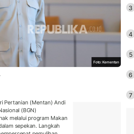
3
4
5
Foto: Kementan
6
.
7
i Pertanian (Mentan) Andi
Nasional (BGN)
nak melalui program Makan
i dalam sepekan. Langkah
mempercepat pemulihan