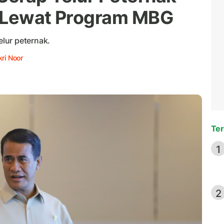
n Lewat Program MBG
lur peternak.
ri Noor
Ter
1
2