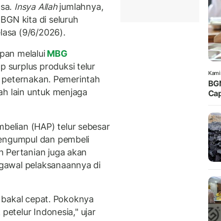
asa.
Insya Allah
jumlahnya,
BGN kita di seluruh
elasa (9/6/2026).
pan melalui
MBG
surplus produksi telur
Kami
ra peternakan. Pemerintah
BGN
ah lain untuk menjaga
Cap
elian (HAP) telur sebesar
pengumpul dan pembeli
n Pertanian juga akan
gawal pelaksanaannya di
ti bakal cepat. Pokoknya
petelur Indonesia," ujar