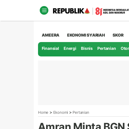
AMEERA
EKONOMI SYARIAH
SKOR
Finansial
Energi
Bisnis
Pertanian
Oto
>
>
Home
Ekonomi
Pertanian
Amran Minta BGN S