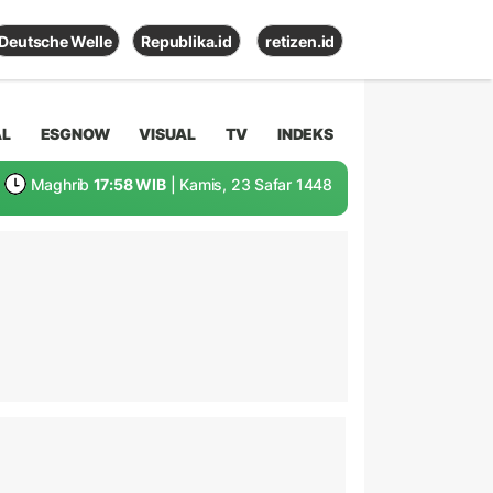
Deutsche Welle
Republika.id
retizen.id
AL
ESGNOW
VISUAL
TV
INDEKS
Maghrib
17:58 WIB
| Kamis, 23 Safar 1448