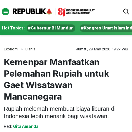
Hot Topics:
#Gubernur BI Mundur
#Kongres Umat Islam In
Ekonomi
Bisnis
Jumat , 29 May 2026, 19:27 WIB
Kemenpar Manfaatkan
Pelemahan Rupiah untuk
Gaet Wisatawan
Mancanegara
Rupiah melemah membuat biaya liburan di
Indonesia lebih menarik bagi wisatawan.
Red:
Gita Amanda