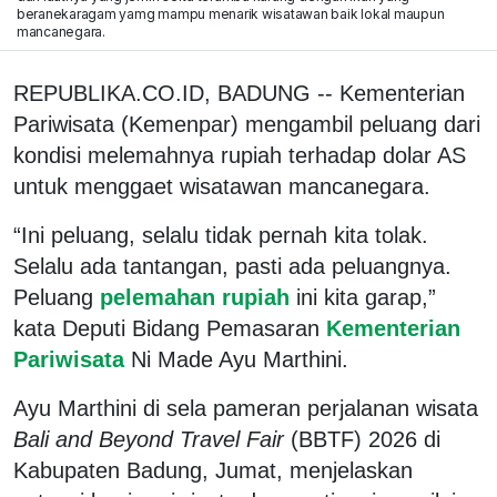
beranekaragam yamg mampu menarik wisatawan baik lokal maupun
mancanegara.
REPUBLIKA.CO.ID, BADUNG -- Kementerian
Pariwisata (Kemenpar) mengambil peluang dari
kondisi melemahnya rupiah terhadap dolar AS
untuk menggaet wisatawan mancanegara.
“Ini peluang, selalu tidak pernah kita tolak.
Selalu ada tantangan, pasti ada peluangnya.
Peluang
pelemahan rupiah
ini kita garap,”
kata Deputi Bidang Pemasaran
Kementerian
Pariwisata
Ni Made Ayu Marthini.
Ayu Marthini di sela pameran perjalanan wisata
Bali and Beyond Travel Fair
(BBTF) 2026 di
Kabupaten Badung, Jumat, menjelaskan