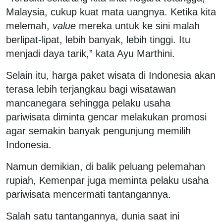
Malaysia, cukup kuat mata uangnya. Ketika kita
melemah,
value
mereka untuk ke sini malah
berlipat-lipat, lebih banyak, lebih tinggi. Itu
menjadi daya tarik,” kata Ayu Marthini.
Selain itu, harga paket wisata di Indonesia akan
terasa lebih terjangkau bagi wisatawan
mancanegara sehingga pelaku usaha
pariwisata diminta gencar melakukan promosi
agar semakin banyak pengunjung memilih
Indonesia.
Namun demikian, di balik peluang pelemahan
rupiah, Kemenpar juga meminta pelaku usaha
pariwisata mencermati tantangannya.
Salah satu tantangannya, dunia saat ini