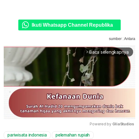
Ikuti Whatsapp Channel Republika
sumber : Antara
Baca selengkapnya
arrow_forward_ios
Powered by 
GliaStudios
pariwisata indonesia
pelemahan rupiah
Mute