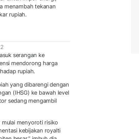
gga menambah tekanan
kar rupiah.
 2
rmasuk serangan ke
otensi mendorong harga
hadap rupiah.
ah yang dibarengi dengan
gan (IHSG) ke bawah level
stor sedang mengambil
 mulai menyoroti risiko
entasi kebijakan royalti
ten besar,” imbuh dia.