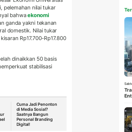
, pelemahan nilai tukar
Ter
inyal bahwa
ekonomi
n ganda yakni tekanan
al domestik. Nilai tukar
i kisaran Rp17.700-Rp17.800
elah dinaikkan 50 basis
memperkuat stabilisasi
Sabt
Tra
Ent
Cuma Jadi Penonton
di Media Sosial?
mur
Saatnya Bangun
ael
Personal Branding
Digital!