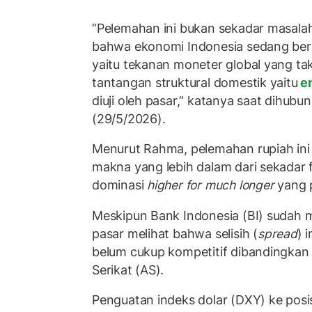
“Pelemahan ini bukan sekadar masalah
bahwa ekonomi Indonesia sedang ber
yaitu tekanan moneter global yang ta
tantangan struktural domestik yaitu
en
diuji oleh pasar,” katanya saat dihubu
(29/5/2026).
Menurut Rahma, pelemahan rupiah in
makna yang lebih dalam dari sekadar f
dominasi
higher for
much longer
yang p
Meskipun Bank Indonesia (BI) sudah 
pasar melihat bahwa selisih (
spread
) 
belum cukup kompetitif dibandingkan
Serikat (AS).
Penguatan indeks dolar (DXY) ke posis