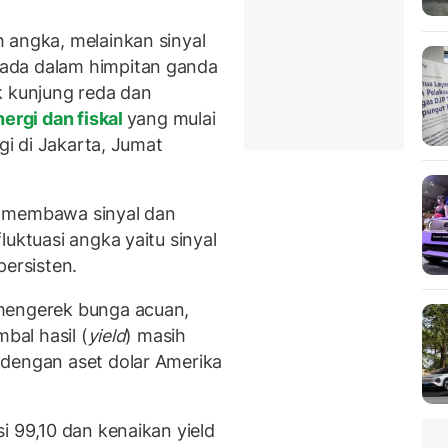
 angka, melainkan sinyal
ada dalam himpitan ganda
k kunjung reda dan
ergi dan fiskal
yang mulai
ngi di Jakarta, Jumat
i membawa sinyal dan
luktuasi angka yaitu sinyal
ersisten.
mengerek bunga acuan,
imbal hasil (
yield
) masih
 dengan aset dolar Amerika
i 99,10 dan kenaikan yield