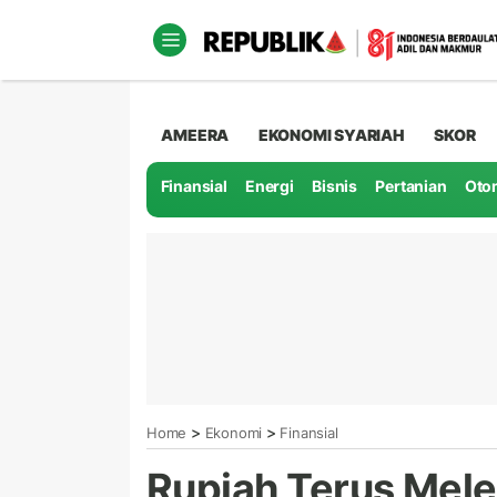
AMEERA
EKONOMI SYARIAH
SKOR
Finansial
Energi
Bisnis
Pertanian
Oto
>
>
Home
Ekonomi
Finansial
Rupiah Terus Mel