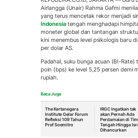
Airlangga (Unair) Rahma Gafmi menilai
yang terus mencetak rekor menjadi s
Indonesia
tengah menghadapi himpita
moneter global dan tantangan struktur
kini menembus level psikologis baru d
per dolar AS.
Padahal, suku bunga acuan (BI-Rate) t
poin (bps) ke level 5,25 persen demi 
rupiah.
Baca Juga
The Kertanegara
IRGC Ingatkan tak
Institute Gelar Forum
akan Pernah Ada
Refleksi 109 Tahun
Perdamaian di Ti
Prof Soemitro
Tengah Hingga Isr
Dihancurkan