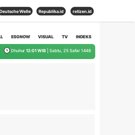
Deutsche Welle
Republika.id
retizen.id
AL
ESGNOW
VISUAL
TV
INDEKS
Dhuhur
12:01 WIB
| Sabtu, 25 Safar 1448