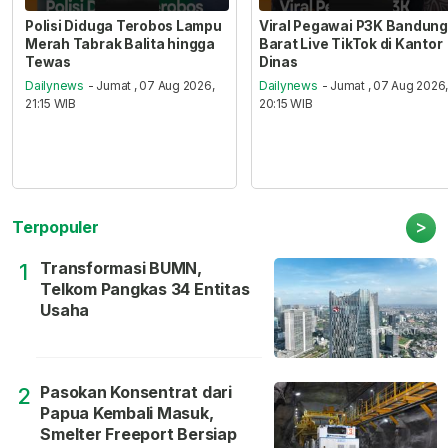
Polisi Diduga Terobos Lampu
Viral Pegawai P3K Bandung
Merah Tabrak Balita hingga
Barat Live TikTok di Kantor
Tewas
Dinas
Dailynews
- Jumat , 07 Aug 2026,
Dailynews
- Jumat , 07 Aug 2026
21:15 WIB
20:15 WIB
>
Terpopuler
Transformasi BUMN,
1
Telkom Pangkas 34 Entitas
Usaha
Pasokan Konsentrat dari
2
Papua Kembali Masuk,
Smelter Freeport Bersiap