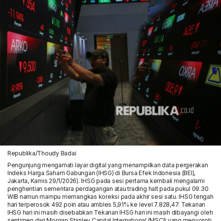
Republika/Thoudy Badai
Pengunjung mengamati layar digital yang menampilkan data pergerakan
Indeks Harga Saham Gabungan (IHSG) di Bursa Efek Indonesia (BEI),
Jakarta, Kamis 29/1/2026). IHSG pada sesi pertama kembali mengalami
penghentian sementara perdagangan atau trading halt pada pukul 09.30
WIB namun mampu memangkas koreksi pada akhir sesi satu. IHSG tengah
hari terperosok 492 poin atau ambles 5,91% ke level 7.828,47. Tekanan
IHSG hari ini masih disebabkan Tekanan IHSG hari ini masih dibayangi oleh
sentimen dari Morgan Stanley Capital International (MSCI) yang menyoroti