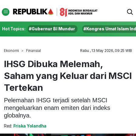
Hot Topics:
#Gubernur BI Mundur
#Kongres Umat Islam In
Ekonomi
Finansial
Rabu , 13 May 2026, 09:25 WIB
IHSG Dibuka Melemah,
Saham yang Keluar dari MSCI
Tertekan
Pelemahan IHSG terjadi setelah MSCI
mengeluarkan enam emiten dari indeks
globalnya.
Red:
Friska Yolandha