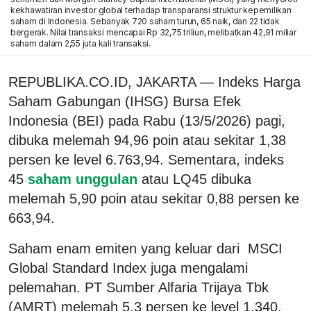
kekhawatiran investor global terhadap transparansi struktur kepemilikan
saham di Indonesia. Sebanyak 720 saham turun, 65 naik, dan 22 tidak
bergerak. Nilai transaksi mencapai Rp 32,75 triliun, melibatkan 42,91 miliar
saham dalam 2,55 juta kali transaksi.
REPUBLIKA.CO.ID, JAKARTA — Indeks Harga
Saham Gabungan (IHSG) Bursa Efek
Indonesia (BEI) pada Rabu (13/5/2026) pagi,
dibuka melemah 94,96 poin atau sekitar 1,38
persen ke level 6.763,94. Sementara, indeks
45
saham unggulan
atau LQ45 dibuka
melemah 5,90 poin atau sekitar 0,88 persen ke
663,94.
Saham enam emiten yang keluar dari MSCI
Global Standard Index juga mengalami
pelemahan. PT Sumber Alfaria Trijaya Tbk
(AMRT) melemah 5,3 persen ke level 1.340.