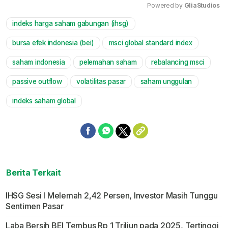
Powered by 
GliaStudios
indeks harga saham gabungan (ihsg)
Mute
bursa efek indonesia (bei)
msci global standard index
saham indonesia
pelemahan saham
rebalancing msci
passive outflow
volatilitas pasar
saham unggulan
indeks saham global
Berita Terkait
IHSG Sesi I Melemah 2,42 Persen, Investor Masih Tunggu
Sentimen Pasar
Laba Bersih BEI Tembus Rp 1 Triliun pada 2025, Tertinggi