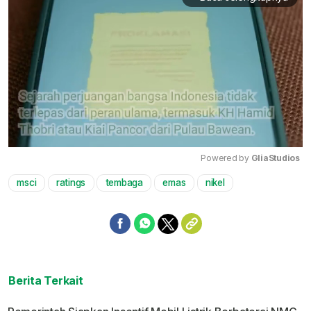
Powered by 
GliaStudios
msci
ratings
tembaga
emas
nikel
Mute
Berita Terkait