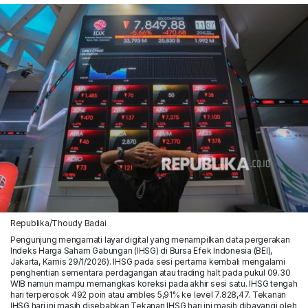
Republika/Thoudy Badai
Pengunjung mengamati layar digital yang menampilkan data pergerakan
Indeks Harga Saham Gabungan (IHSG) di Bursa Efek Indonesia (BEI),
Jakarta, Kamis 29/1/2026). IHSG pada sesi pertama kembali mengalami
penghentian sementara perdagangan atau trading halt pada pukul 09.30
WIB namun mampu memangkas koreksi pada akhir sesi satu. IHSG tengah
hari terperosok 492 poin atau ambles 5,91% ke level 7.828,47. Tekanan
IHSG hari ini masih disebabkan Tekanan IHSG hari ini masih dibayangi oleh