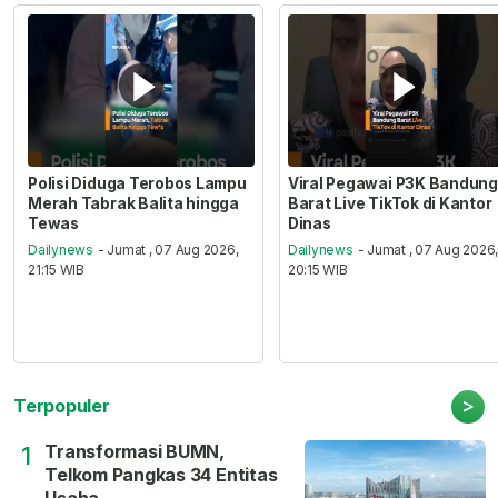
Polisi Diduga Terobos Lampu
Viral Pegawai P3K Bandung
Merah Tabrak Balita hingga
Barat Live TikTok di Kantor
Tewas
Dinas
Dailynews
- Jumat , 07 Aug 2026,
Dailynews
- Jumat , 07 Aug 2026
21:15 WIB
20:15 WIB
>
Terpopuler
Transformasi BUMN,
1
Telkom Pangkas 34 Entitas