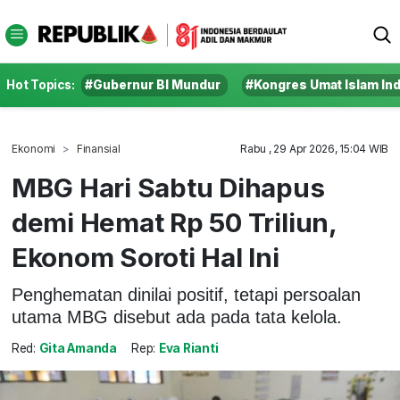
Hot Topics:
#Gubernur BI Mundur
#Kongres Umat Islam In
Ekonomi
Finansial
Rabu , 29 Apr 2026, 15:04 WIB
MBG Hari Sabtu Dihapus
demi Hemat Rp 50 Triliun,
Ekonom Soroti Hal Ini
Penghematan dinilai positif, tetapi persoalan
utama MBG disebut ada pada tata kelola.
Red:
Gita Amanda
Rep:
Eva Rianti