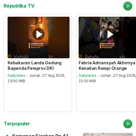
>
Republika TV
Kebakaran Landa Gedung
Febrie Adriansyah Akhirnya
Bapenda Pemprov DKI
Kenakan Rompi Orange
Dailynews
- Jumat , 07 Aug 2026,
Dailynews
- Jumat , 07 Aug 2026
23:00 WIB
22:30 WIB
>
Terpopuler