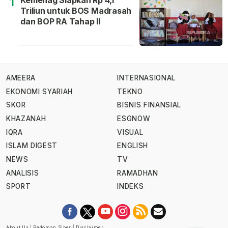
Kemenag Siapkan Rp 4,1
1
Triliun untuk BOS Madrasah
dan BOP RA Tahap II
AMEERA
INTERNASIONAL
EKONOMI SYARIAH
TEKNO
SKOR
BISNIS FINANSIAL
KHAZANAH
ESGNOW
IQRA
VISUAL
ISLAM DIGEST
ENGLISH
NEWS
TV
ANALISIS
RAMADHAN
SPORT
INDEKS
About Us
|
Pedoman Siber
|
Disclaimer