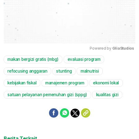
Powered by 
GliaStudios
makan bergizi gratis (mbg)
evaluasi program
Mute
refocusing anggaran
stunting
malnutrisi
kebijakan fiskal
manajemen program
ekonomi lokal
satuan pelayanan pemenuhan gizi (sppg)
kualitas gizi
Berita Terkait