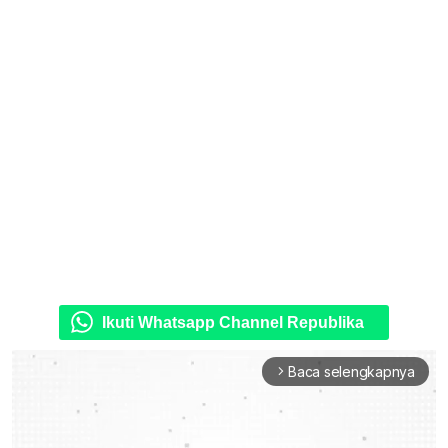
Ikuti Whatsapp Channel Republika
Baca selengkapnya
arrow_forward_ios