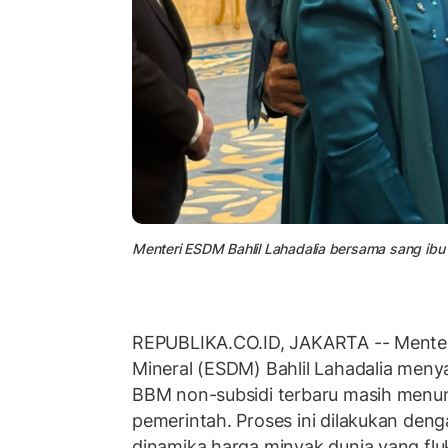
Menteri ESDM Bahlil Lahadalia bersama sang ibu 
REPUBLIKA.CO.ID, JAKARTA -- Menter
Mineral (ESDM) Bahlil Lahadalia men
BBM non-subsidi terbaru masih menung
pemerintah. Proses ini dilakukan d
dinamika harga minyak dunia yang flu