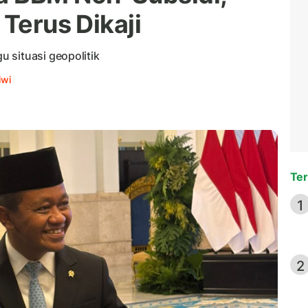
 Terus Dikaji
 situasi geopolitik
iwi
Ter
1
2