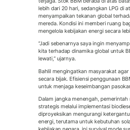
terjaga. Stok BBM berada di atas ba
lebih dari 20 hari, sedangkan LPG di ata
menyampaikan tekanan global terhada
mereda. Kondisi ini memberi ruang ba
mengelola kebijakan energi secara lebi
“Jadi sebenarnya saya ingin menyamp
kita terhadap dinamika global untuk B
lewati,” ujarnya.
Bahlil mengingatkan masyarakat aga
secara bijak. Efisiensi penggunaan BB
untuk menjaga keseimbangan pasoka
Dalam jangka menengah, pemerintah
strategis melalui implementasi biodies
diproyeksikan mengurangi ketergant
energi, terutama untuk kebutuhan sola
kebijakan negara, ini survival mode su