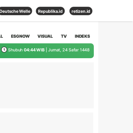
Deutsche Welle
Republika.id
retizen.id
AL
ESGNOW
VISUAL
TV
INDEKS
Shubuh
04:44 WIB
| Jumat, 24 Safar 1448