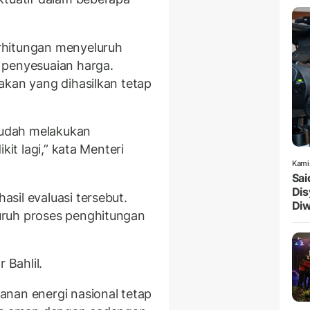
rhitungan menyeluruh
 penyesuaian harga.
akan yang dihasilkan tetap
 sudah melakukan
kit lagi,” kata Menteri
Kami
Sai
Dis
sil evaluasi tersebut.
Diw
uruh proses penghitungan
 Bahlil.
nan energi nasional tetap