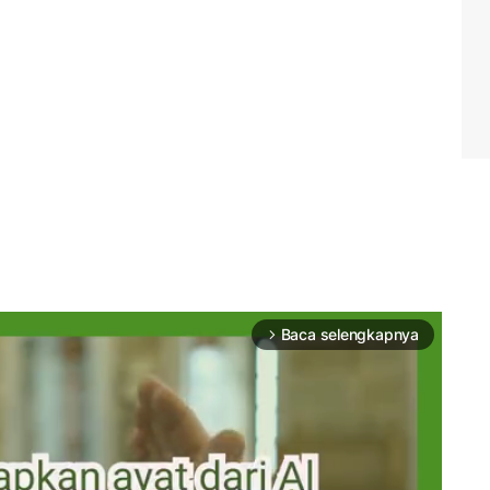
Baca selengkapnya
arrow_forward_ios