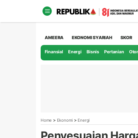
AMEERA
EKONOMI SYARIAH
SKOR
Finansial
Energi
Bisnis
Pertanian
Oto
>
>
Home
Ekonomi
Energi
Penyesuaian Harg