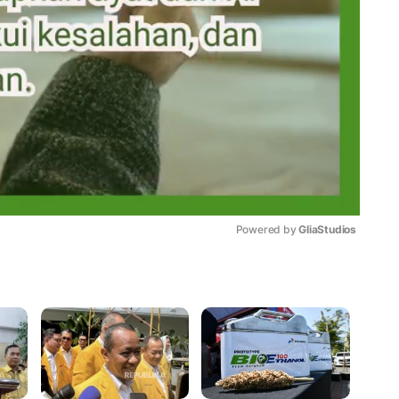
Powered by 
GliaStudios
Mute