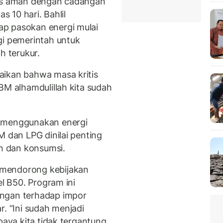
tas aman dengan cadangan
s 10 hari. Bahlil
p pasokan energi mulai
gi pemerintah untuk
h terukur.
aikan bahwa masa kritis
BM alhamdulillah kita sudah
r menggunakan energi
M dan LPG dinilai penting
n dan konsumsi.
 mendorong kebijakan
el B50. Program ini
ungan terhadap impor
r. “Ini sudah menjadi
paya kita tidak tergantung