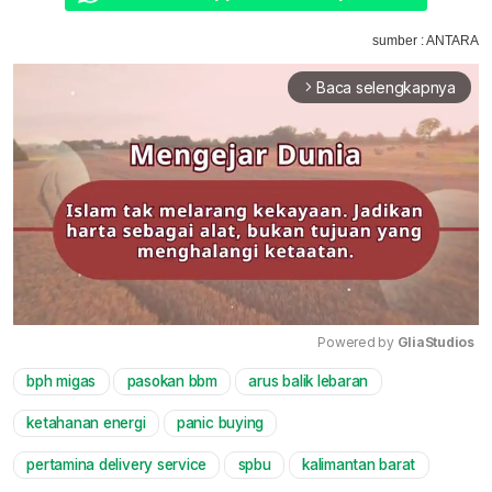
sumber : ANTARA
Baca selengkapnya
arrow_forward_ios
Powered by 
GliaStudios
bph migas
pasokan bbm
arus balik lebaran
Mute
ketahanan energi
panic buying
pertamina delivery service
spbu
kalimantan barat