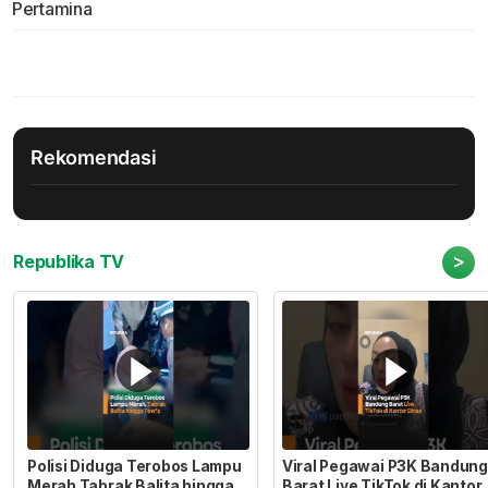
Pertamina
Rekomendasi
>
Republika TV
Polisi Diduga Terobos Lampu
Viral Pegawai P3K Bandung
Merah Tabrak Balita hingga
Barat Live TikTok di Kantor