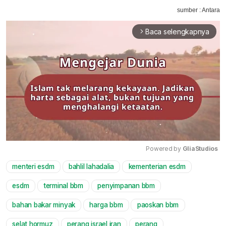
sumber : Antara
Baca selengkapnya
arrow_forward_ios
Powered by 
GliaStudios
menteri esdm
bahlil lahadalia
kementerian esdm
Mute
esdm
terminal bbm
penyimpanan bbm
bahan bakar minyak
harga bbm
paoskan bbm
selat hormuz
perang israel iran
perang