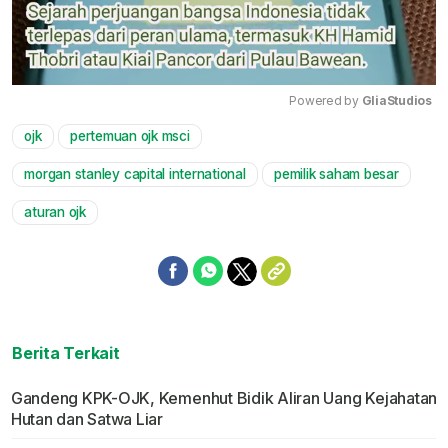
Powered by 
GliaStudios
ojk
pertemuan ojk msci
Mute
morgan stanley capital international
pemilik saham besar
aturan ojk
Berita Terkait
Gandeng KPK-OJK, Kemenhut Bidik Aliran Uang Kejahatan
Hutan dan Satwa Liar