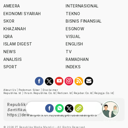
AMEERA
INTERNASIONAL
EKONOMI SYARIAH
TEKNO
SKOR
BISNIS FINANSIAL
KHAZANAH
ESGNOW
IQRA
VISUAL
ISLAM DIGEST
ENGLISH
NEWS
TV
ANALISIS
RAMADHAN
SPORT
INDEKS
About Us
|
Pedoman Siber
|
Disclaimer
Republika.id
|
Ihram.republika.co.id
|
Retizen.id
|
Rejabar.co.id
|
Rejogja.co.id
|
Republika telah diverifikasi oleh Dewan Pers
Sertifikat Nomor 1058/DP-Verifikasi/K/XII/2022
https://dewanpers.or.id/data/perusahaanpers
Ask me!
© 2026 PT Republika Media Mandiri - All Rights Reserved.