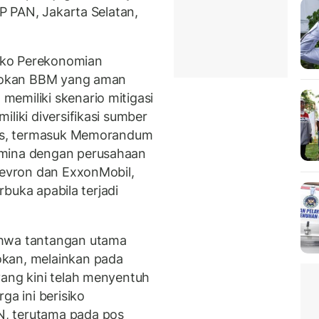
PP PAN, Jakarta Selatan,
nko Perekonomian
pasokan BBM yang aman
emiliki skenario mitigasi
liki diversifikasi sumber
egis, termasuk Memorandum
amina dengan perusahaan
Chevron dan ExxonMobil,
erbuka apabila terjadi
ahwa tantangan utama
okan, melainkan pada
yang kini telah menyentuh
ga ini berisiko
, terutama pada pos