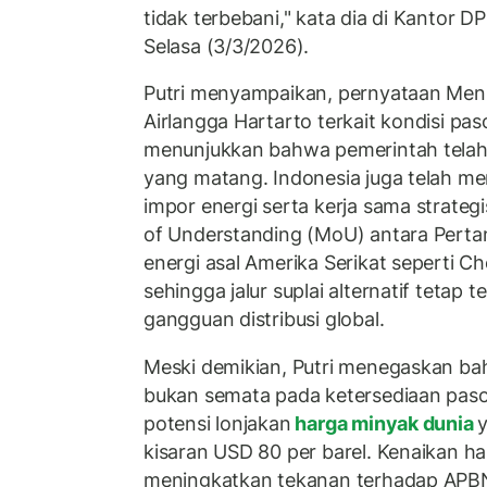
tidak terbebani," kata dia di Kantor D
Selasa (3/3/2026).
Putri menyampaikan, pernyataan Me
Airlangga Hartarto terkait kondisi 
menunjukkan bahwa pemerintah telah m
yang matang. Indonesia juga telah memi
impor energi serta kerja sama strat
of Understanding (MoU) antara Pert
energi asal Amerika Serikat seperti 
sehingga jalur suplai alternatif tetap t
gangguan distribusi global.
Meski demikian, Putri menegaskan b
bukan semata pada ketersediaan pas
potensi lonjakan
harga minyak dunia
kisaran USD 80 per barel. Kenaikan har
meningkatkan tekanan terhadap APBN