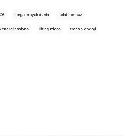
026
harga minyak dunia
selat hormuz
 energi nasional
lifting migas
transisi energi