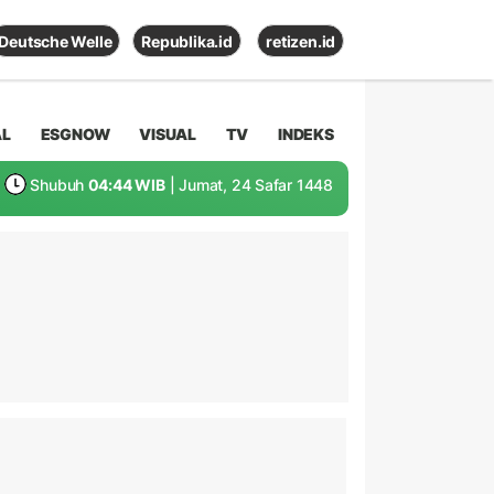
Deutsche Welle
Republika.id
retizen.id
AL
ESGNOW
VISUAL
TV
INDEKS
Shubuh
04:44 WIB
| Jumat, 24 Safar 1448