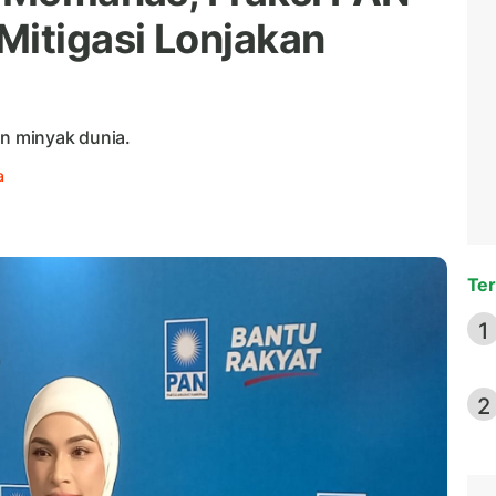
Mitigasi Lonjakan
an minyak dunia.
a
Ter
1
2