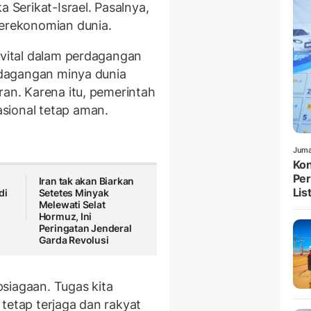
a Serikat-Israel. Pasalnya,
perekonomian dunia.
 vital dalam perdagangan
erdagangan minya dunia
Iran. Karena itu, pemerintah
sional tetap aman.
Juma
Kon
Per
Iran tak akan Biarkan
List
di
Setetes Minyak
Melewati Selat
Hormuz, Ini
Peringatan Jenderal
Garda Revolusi
siagaan. Tugas kita
tetap terjaga dan rakyat