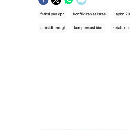
fraksi pan dpr
konflik iran as israel
apbn 2
subsidi energi
kompensasi bbm
ketahanan