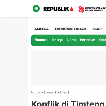
AMEERA
EKONOMI SYARIAH
SKOR
Finansial
Energi
Bisnis
Pertanian
Oto
>
>
Home
Ekonomi
Energi
Konflik di Timten