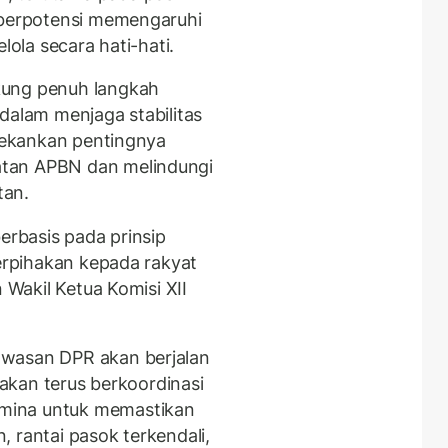
 berpotensi memengaruhi
lola secara hati-hati.
kung penuh langkah
dalam menjaga stabilitas
enekankan pentingnya
tan APBN dan melindungi
tan.
erbasis pada prinsip
berpihakan kepada rakyat
n Wakil Ketua Komisi XII
awasan DPR akan berjalan
I akan terus berkoordinasi
mina untuk memastikan
 rantai pasok terkendali,