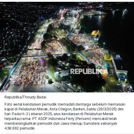
Republika/Thoudy Badai
Foto aerial kendaraan pemudik memadati dermaga sebelum memasuki
kapal di Pelabuhan Merak, Kota Cilegon, Banten, Sabtu (29/3/2025) dini
hari. Pada H-2 Lebaran 2025, arus kendaraan di Pelabuhan Merak
terpantau ramai. PT ASDP Indonesia Ferry (Persero) mencatat telah
memberangkatkan pemudik dari Jawa menuju Sumatera sebanyak
438.662 pemudik.