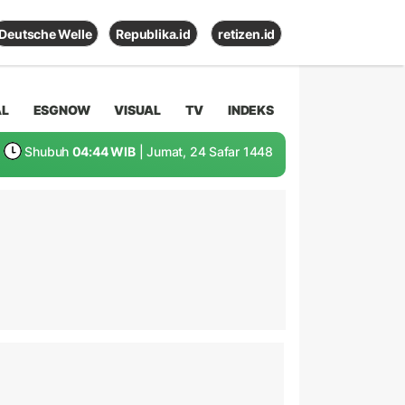
Deutsche Welle
Republika.id
retizen.id
AL
ESGNOW
VISUAL
TV
INDEKS
Shubuh
04:44 WIB
| Jumat, 24 Safar 1448