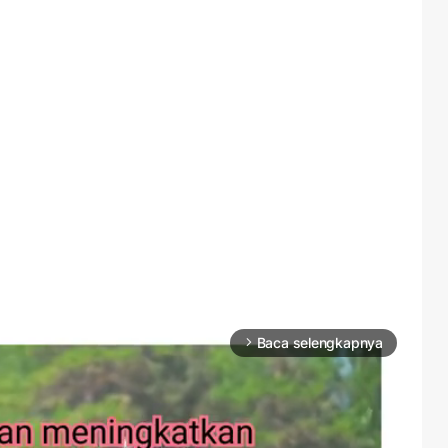
Baca selengkapnya
arrow_forward_ios