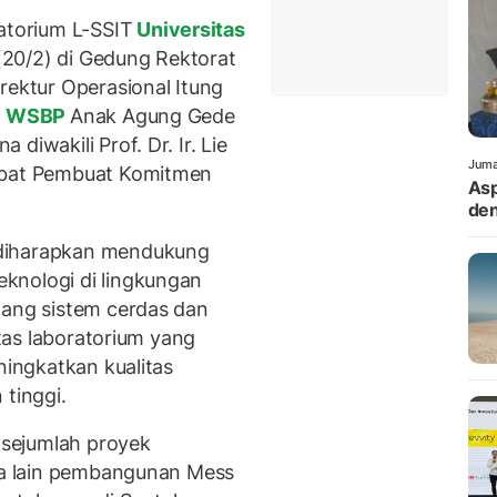
torium L-SSIT
Universitas
(20/2) di Gedung Rektorat
rektur Operasional Itung
a
WSBP
Anak Agung Gede
diwakili Prof. Dr. Ir. Lie
Juma
jabat Pembuat Komitmen
Asp
den
 diharapkan mendukung
knologi di lingkungan
dang sistem cerdas dan
itas laboratorium yang
ningkatkan kualitas
 tinggi.
sejumlah proyek
ara lain pembangunan Mess