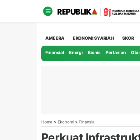
AMEERA
EKONOMI SYARIAH
SKOR
Finansial
Energi
Bisnis
Pertanian
Oto
>
>
Home
Ekonomi
Finansial
Perkuat Infrastru