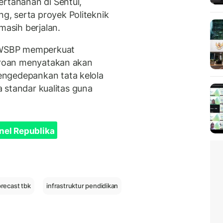
ertahanan di Sentul,
, serta proyek Politeknik
masih berjalan.
a WSBP memperkuat
seroan menyatakan akan
engedepankan tata kelola
ta standar kualitas guna
nel Republika
recast tbk
infrastruktur pendidikan