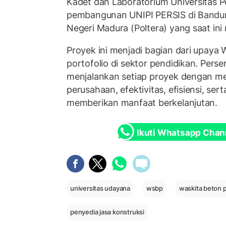
Kadet dan Laboratorium Universitas P
pembangunan UNIPI PERSIS di Bandung
Negeri Madura (Poltera) yang saat ini 
Proyek ini menjadi bagian dari upay
portofolio di sektor pendidikan. Per
menjalankan setiap proyek dengan m
perusahaan, efektivitas, efisiensi, ser
memberikan manfaat berkelanjutan.
Ikuti Whatsapp Chan
universitas udayana
wsbp
waskita beton p
penyedia jasa konstruksi