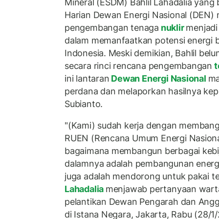
Mineral (ESDM) Bahlil Lahadalia yang 
Harian Dewan Energi Nasional (DEN
pengembangan tenaga
nuklir
menjadi
dalam memanfaatkan potensi energi b
Indonesia. Meski demikian, Bahlil bel
secara rinci rencana pengembangan
t
ini lantaran
Dewan Energi Nasional
ma
perdana dan melaporkan hasilnya ke
Subianto.
"(Kami) sudah kerja dengan memban
RUEN (Rencana Umum Energi Nasiona
bagaimana membangun berbagai kebij
dalamnya adalah pembangunan energi
juga adalah mendorong untuk pakai ten
Lahadalia
menjawab pertanyaan wart
pelantikan Dewan Pengarah dan Angg
di Istana Negara, Jakarta, Rabu (28/1