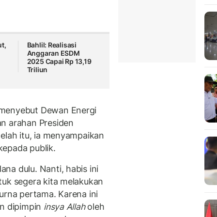
t,
Bahlil: Realisasi
Anggaran ESDM
2025 Capai Rp 13,19
Triliun
 menyebut Dewan Energi
an arahan Presiden
telah itu, ia menyampaikan
kepada publik.
a dulu. Nanti, habis ini
tuk segera kita melakukan
urna pertama. Karena ini
an dipimpin
insya Allah
oleh