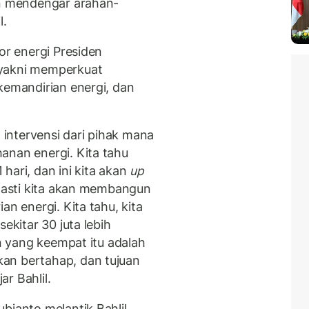
an mendengar arahan-
l.
or energi Presiden
 yakni memperkuat
kemandirian energi, dan
a intervensi dari pihak mana
anan energi. Kita tahu
hari, dan ini kita akan
up
 pasti kita akan membangun
an energi. Kita tahu, kita
ekitar 30 juta lebih
an yang keempat itu adalah
an bertahap, dan tujuan
r Bahlil.
bianto melantik Bahlil