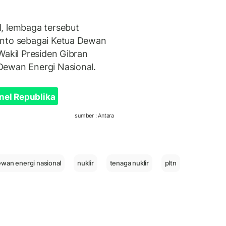
, lembaga tersebut
anto sebagai Ketua Dewan
Wakil Presiden Gibran
Dewan Energi Nasional.
nel Republika
sumber : Antara
wan energi nasional
nuklir
tenaga nuklir
pltn