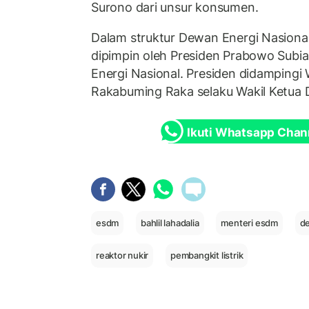
Surono dari unsur konsumen.
Dalam struktur Dewan Energi Nasional
dipimpin oleh Presiden Prabowo Subi
Energi Nasional. Presiden didampingi 
Rakabuming Raka selaku Wakil Ketua 
Ikuti Whatsapp Chan
esdm
bahlil lahadalia
menteri esdm
de
reaktor nukir
pembangkit listrik