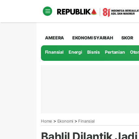
AMEERA
EKONOMI SYARIAH
SKOR
Finansial
Energi
Bisnis
Pertanian
Oto
>
>
Home
Ekonomi
Finansial
Bahlil Dilantik Ja