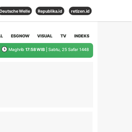
Deutsche Welle
Republika.id
retizen.id
AL
ESGNOW
VISUAL
TV
INDEKS
Maghrib
17:58 WIB
| Sabtu, 25 Safar 1448