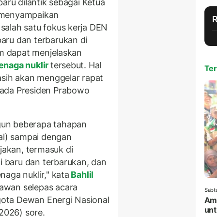
baru dilantik sebagai Ketua
) menyampaikan
 salah satu fokus kerja DEN
aru dan terbarukan di
um dapat menjelaskan
enaga nuklir
tersebut. Hal
Ter
sih akan menggelar rapat
pada Presiden Prabowo
gun beberapa tahapan
l) sampai dengan
akan, termasuk di
 baru dan terbarukan, dan
aga nuklir," kata
Bahlil
awan selepas acara
Sabt
ota Dewan Energi Nasional
Amr
unt
/2026) sore.