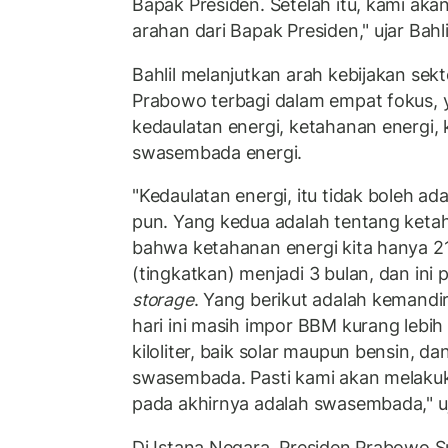
Bapak Presiden. Setelah itu, kami ak
arahan dari Bapak Presiden," ujar Bahli
Bahlil melanjutkan arah kebijakan sekt
Prabowo terbagi dalam empat fokus,
kedaulatan energi, ketahanan energi, 
swasembada energi.
"Kedaulatan energi, itu tidak boleh ad
pun. Yang kedua adalah tentang ketah
bahwa ketahanan energi kita hanya 21 
(tingkatkan) menjadi 3 bulan, dan ini
storage
. Yang berikut adalah kemandiri
hari ini masih impor BBM kurang lebih s
kiloliter, baik solar maupun bensin, d
swasembada. Pasti kami akan melakuk
pada akhirnya adalah swasembada," uja
Di Istana Negara, Presiden Prabowo Su