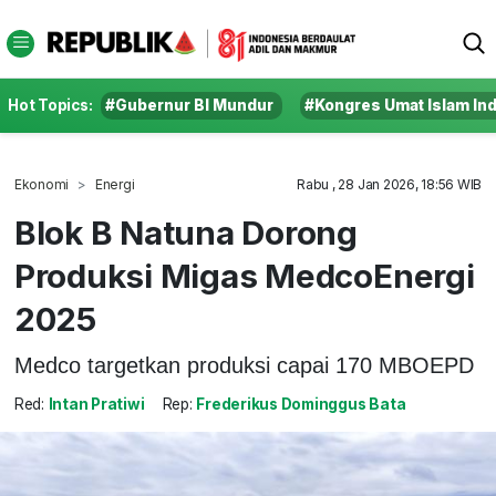
Hot Topics:
#Gubernur BI Mundur
#Kongres Umat Islam In
Ekonomi
Energi
Rabu , 28 Jan 2026, 18:56 WIB
Blok B Natuna Dorong
Produksi Migas MedcoEnergi
2025
Medco targetkan produksi capai 170 MBOEPD
Red:
Intan Pratiwi
Rep:
Frederikus Dominggus Bata