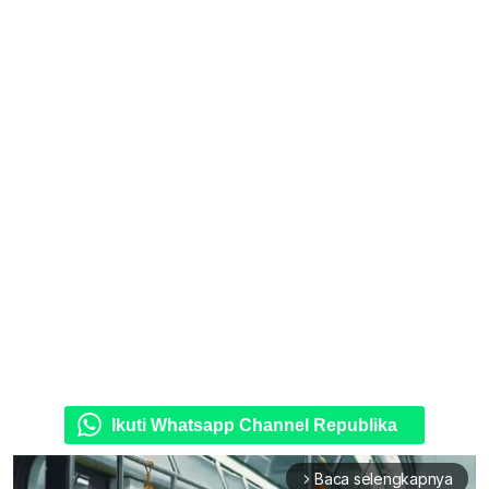
Ikuti Whatsapp Channel Republika
Baca selengkapnya
arrow_forward_ios