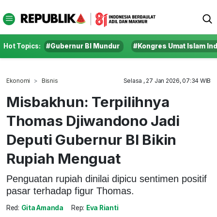
Hot Topics:
#Gubernur BI Mundur
#Kongres Umat Islam In
Ekonomi
Bisnis
Selasa , 27 Jan 2026, 07:34 WIB
Misbakhun: Terpilihnya
Thomas Djiwandono Jadi
Deputi Gubernur BI Bikin
Rupiah Menguat
Penguatan rupiah dinilai dipicu sentimen positif
pasar terhadap figur Thomas.
Red:
Gita Amanda
Rep:
Eva Rianti