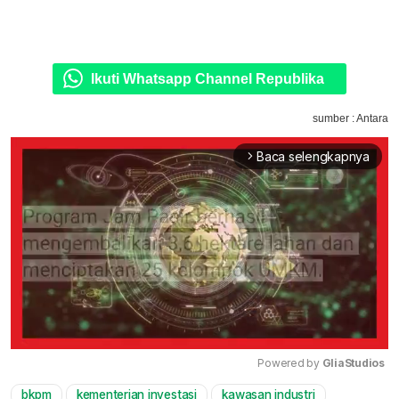
Ikuti Whatsapp Channel Republika
sumber : Antara
Baca selengkapnya
arrow_forward_ios
Powered by 
GliaStudios
bkpm
kementerian investasi
kawasan industri