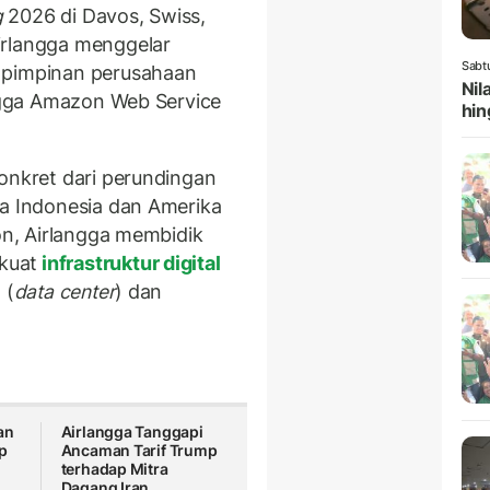
g
2026 di Davos, Swiss,
irlangga menggelar
Sabt
 pimpinan perusahaan
Nil
ingga Amazon Web Service
hin
konkret dari perundingan
ra Indonesia dan Amerika
ion, Airlangga membidik
kuat
infrastruktur digital
 (
data center
) dan
an
Airlangga Tanggapi
p
Ancaman Tarif Trump
terhadap Mitra
Dagang Iran