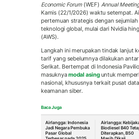
Economic Forum
(WEF)
Annual Meetin
Kamis (22/1/2026) waktu setempat. A
pertemuan strategis dengan sejumlah
teknologi global, mulai dari Nvidia h
(AWS).
Langkah ini merupakan tindak lanjut 
tarif yang sebelumnya dilakukan anta
Serikat. Bertempat di Indonesia Pavil
masuknya
modal asing
untuk memper
nasional, khususnya terkait pusat data
keamanan siber.
Baca Juga
Airlangga: Indonesia
Airlangga: Kebijak
Jadi Negara Pembuka
Biodiesel B40 Teta
Pasar Global
Diterapkan, B50
Terbesar pada 2025
Masih Dikaji