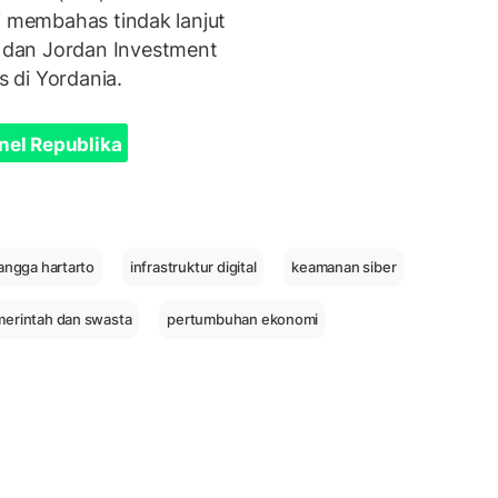
i membahas tindak lanjut
 dan Jordan Investment
s di Yordania.
nel Republika
langga hartarto
infrastruktur digital
keamanan siber
merintah dan swasta
pertumbuhan ekonomi