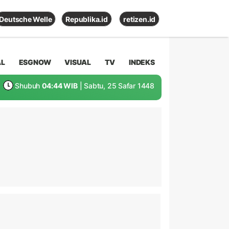
Deutsche Welle
Republika.id
retizen.id
AL
ESGNOW
VISUAL
TV
INDEKS
Shubuh
04:44 WIB
| Sabtu, 25 Safar 1448