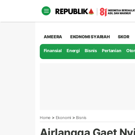
AMEERA
EKONOMI SYARIAH
SKOR
Finansial
Energi
Bisnis
Pertanian
Oto
>
>
Home
Ekonomi
Bisnis
Airlangga Gaet Nv