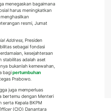
juga menegaskan bagaimana
osial harus meningkatkan
s menghasilkan
eterangan resmi, Jumat
ial Address
, Presiden
litas sebagai fondasi
erdamaian, kesejahteraan
 stabilitas adalah aset
duanya bukanlah kemewahan,
a bagi
pertumbuhan
tegas Prabowo.
angga juga memperluas
 Ia bertemu dengan Menteri
eh serta Kepala BKPM
fficer
(CIO) Danantara