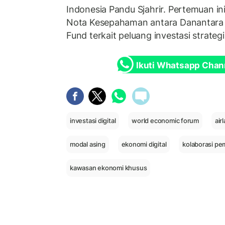
Indonesia Pandu Sjahrir. Pertemuan in
Nota Kesepahaman antara Danantara
Fund terkait peluang investasi strategi
Ikuti Whatsapp Chan
investasi digital
world economic forum
air
modal asing
ekonomi digital
kolaborasi pe
kawasan ekonomi khusus