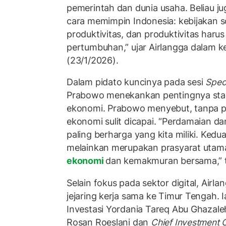
pemerintah dan dunia usaha. Beliau 
cara memimpin Indonesia: kebijakan s
produktivitas, dan produktivitas haru
pertumbuhan,” ujar Airlangga dalam k
(23/1/2026).
Dalam pidato kuncinya pada sesi
Spec
Prabowo menekankan pentingnya stabi
ekonomi. Prabowo menyebut, tanpa p
ekonomi sulit dicapai. “Perdamaian dan
paling berharga yang kita miliki. Ke
melainkan merupakan prasyarat utam
ekonomi
dan kemakmuran bersama,” 
Selain fokus pada sektor digital, Airl
jejaring kerja sama ke Timur Tengah.
Investasi Yordania Tareq Abu Ghazal
Rosan Roeslani dan
Chief Investment O