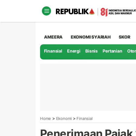
AMEERA
EKONOMI SYARIAH
SKOR
Finansial
Energi
Bisnis
Pertanian
Oto
>
>
Home
Ekonomi
Finansial
Penerimaan Pajak