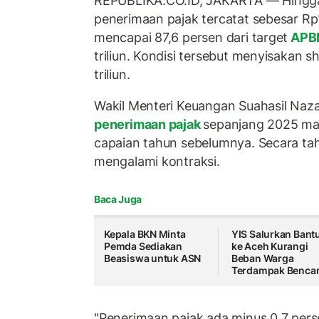
REPUBLIKA.CO.ID, JAKARTA — Hingga
penerimaan pajak tercatat sebesar Rp1.
mencapai 87,6 persen dari target
APB
triliun. Kondisi tersebut menyisakan sh
triliun.
Wakil Menteri Keuangan Suahasil Naza
penerimaan pajak
sepanjang 2025 ma
capaian tahun sebelumnya. Secara ta
mengalami kontraksi.
Baca Juga
Kepala BKN Minta
YIS Salurkan Bant
Pemda Sediakan
ke Aceh Kurangi
Beasiswa untuk ASN
Beban Warga
Terdampak Benca
"Penerimaan pajak ada minus 0,7 pers