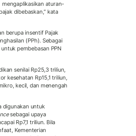
) mengaplikasikan aturan-
ajak dibebaskan,” kata
an berupa insentif Pajak
nghasilan (PPh). Sebagai
an untuk pembebasan PPN
kan senilai Rp25,3 triliun,
tor kesehatan Rp15,1 triliun,
mikro, kecil, dan menengah
ga digunakan untuk
ance
sebagai upaya
pai Rp7,1 triliun. Bila
anfaat, Kementerian