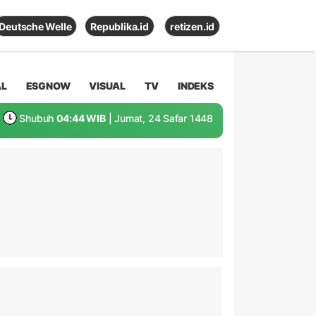
Deutsche Welle
Republika.id
retizen.id
AL
ESGNOW
VISUAL
TV
INDEKS
Shubuh
04:44 WIB
| Jumat, 24 Safar 1448