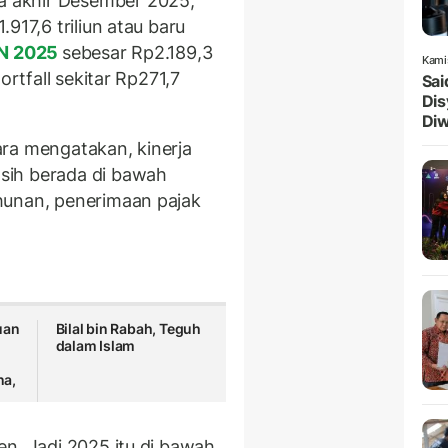
 akhir Desember 2025,
917,6 triliun atau baru
N 2025
sebesar Rp2.189,3
Kami
ortfall sekitar Rp271,7
Sai
Dis
Diw
ra mengatakan, kinerja
sih berada di bawah
hunan, penerimaan pajak
uan
Bilal bin Rabah, Teguh
dalam Islam
na,
en. Jadi 2025 itu di bawah