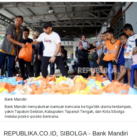
Bank Mandiri
Bank Mandiri menyalurkan bantuan bencana ke tiga titik utama terdampak,
yakni Tapaluni Selatan, Kabupaten Tapanuli Tengah, dan Kota Sibolga
melalui posko-posko bencana.
REPUBLIKA.CO.ID, SIBOLGA - Bank Mandiri