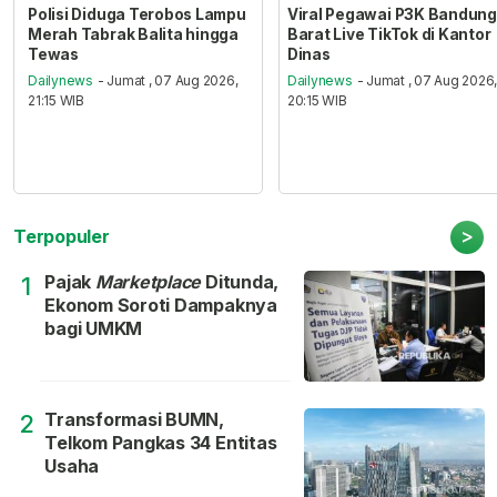
Polisi Diduga Terobos Lampu
Viral Pegawai P3K Bandung
Merah Tabrak Balita hingga
Barat Live TikTok di Kantor
Tewas
Dinas
Dailynews
- Jumat , 07 Aug 2026,
Dailynews
- Jumat , 07 Aug 2026
21:15 WIB
20:15 WIB
>
Terpopuler
Pajak
Marketplace
Ditunda,
1
Ekonom Soroti Dampaknya
bagi UMKM
Transformasi BUMN,
2
Telkom Pangkas 34 Entitas
Usaha