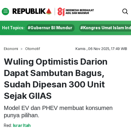
Hot Topics:
#Gubernur BI Mundur
#Kongres Umat Islam In
Ekonomi
Otomotif
Kamis , 06 Nov 2025, 17:49 WIB
Wuling Optimistis Darion
Dapat Sambutan Bagus,
Sudah Dipesan 300 Unit
Sejak GIIAS
Model EV dan PHEV membuat konsumen
punya pilihan.
Red:
Israr Itah