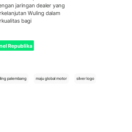
engan jaringan dealer yang
kelanjutan Wuling dalam
kualitas bagi
nel Republika
ling palembang
maju global motor
silver logo