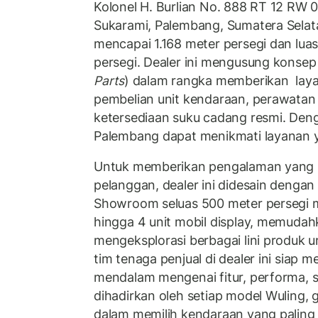
Kolonel H. Burlian No. 888 RT 12 RW 0
Sukarami, Palembang, Sumatera Selat
mencapai 1.168 meter persegi dan lua
persegi. Dealer ini mengusung konsep
Parts
) dalam rangka memberikan layan
pembelian unit kendaraan, perawatan 
ketersediaan suku cadang resmi. Deng
Palembang dapat menikmati layanan ya
Untuk memberikan pengalaman yang 
pelanggan, dealer ini didesain denga
Showroom seluas 500 meter persegi
hingga 4 unit mobil display, memuda
mengeksplorasi berbagai lini produk un
tim tenaga penjual di dealer ini siap 
mendalam mengenai fitur, performa, s
dihadirkan oleh setiap model Wuling
dalam memilih kendaraan yang paling