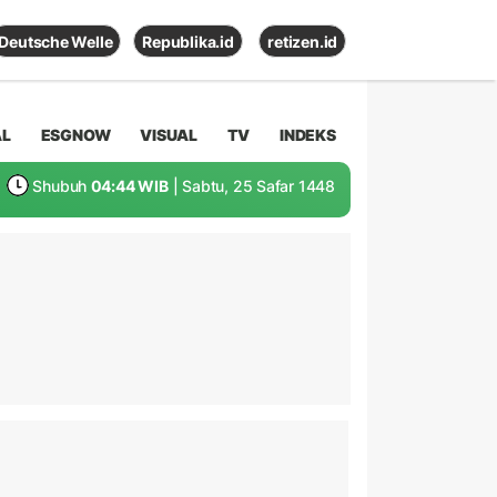
Deutsche Welle
Republika.id
retizen.id
AL
ESGNOW
VISUAL
TV
INDEKS
Shubuh
04:44 WIB
| Sabtu, 25 Safar 1448