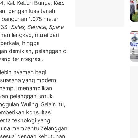
4, Kel. Kebun Bunga, Kec.
an, dengan luas tanah
s bangunan 1.078 meter
 3S (
Sales, Service, Spare
an lengkap, mulai dari
berkala, hingga
an demikian, pelanggan di
ng terintegrasi.
lebih nyaman bagi
n suasana yang modern.
 mampu menampilkan
hkan pelanggan untuk
ggulan Wuling. Selain itu,
memberikan konsultasi
erta teknologi yang
, guna membantu pelanggan
 sesuai dengan kebutuhan