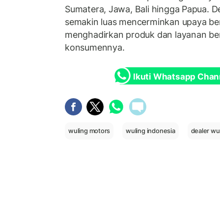
Sumatera, Jawa, Bali hingga Papua. D
semakin luas mencerminkan upaya ber
menghadirkan produk dan layanan ber
konsumennya.
Ikuti Whatsapp Chan
wuling motors
wuling indonesia
dealer wu