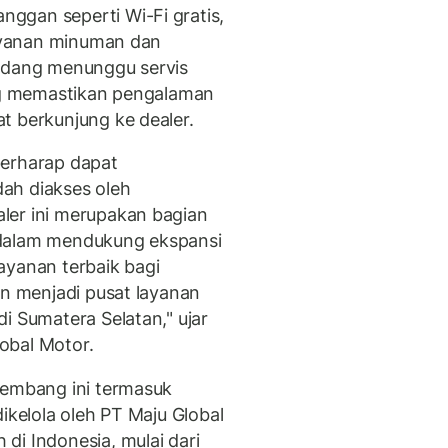
ggan seperti Wi-Fi gratis,
layanan minuman dan
sedang menunggu servis
ing memastikan pengalaman
t berkunjung ke dealer.
berharap dapat
ah diakses oleh
ler ini merupakan bagian
 dalam mendukung ekspansi
ayanan terbaik bagi
an menjadi pusat layanan
i Sumatera Selatan," ujar
obal Motor.
lembang ini termasuk
ikelola oleh PT Maju Global
di Indonesia, mulai dari