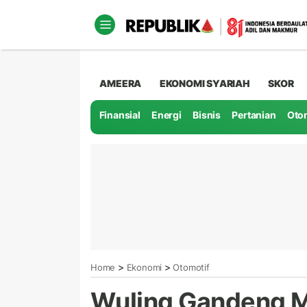
AMEERA
EKONOMI SYARIAH
SKOR
Finansial
Energi
Bisnis
Pertanian
Oto
>
>
Home
Ekonomi
Otomotif
Wuling Gandeng M