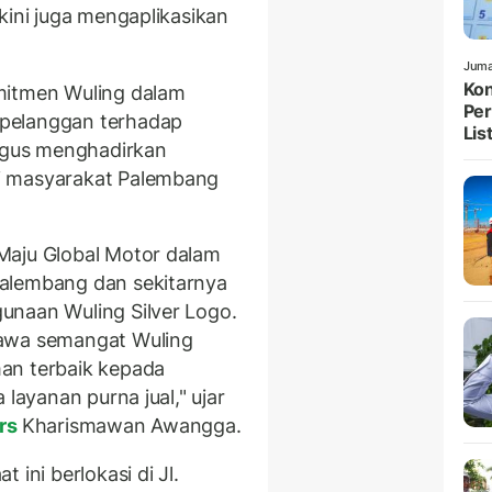
kini juga mengaplikasikan
Juma
Kon
mitmen Wuling dalam
Per
pelanggan terhadap
List
ligus menghadirkan
i masyarakat Palembang
Maju Global Motor dalam
alembang dan sekitarnya
unaan Wuling Silver Logo.
bawa semangat Wuling
an terbaik kepada
 layanan purna jual," ujar
rs
Kharismawan Awangga.
 ini berlokasi di Jl.