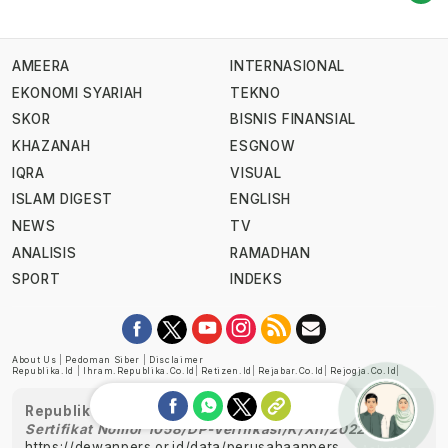
AMEERA
INTERNASIONAL
EKONOMI SYARIAH
TEKNO
SKOR
BISNIS FINANSIAL
KHAZANAH
ESGNOW
IQRA
VISUAL
ISLAM DIGEST
ENGLISH
NEWS
TV
ANALISIS
RAMADHAN
SPORT
INDEKS
About Us
|
Pedoman Siber
|
Disclaimer
Republika.id
|
Ihram.republika.co.id
|
Retizen.id
|
Rejabar.co.id
|
Rejogja.co.id
|
Republika telah diverifikasi oleh Dewan Pers
Sertifikat Nomor 1058/DP-Verifikasi/K/XII/2022
https://dewanpers.or.id/data/perusahaanpers