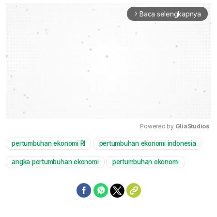
Baca selengkapnya
arrow_forward_ios
Powered by 
GliaStudios
pertumbuhan ekonomi RI
pertumbuhan ekonomi indonesia
Mute
angka pertumbuhan ekonomi
pertumbuhan ekonomi