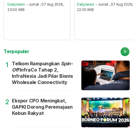
Dailynews
- Jumat , 07 Aug 2026,
Dailynews
- Jumat , 07 Aug 2026
23:00 WIB
22:30 WIB
>
Terpopuler
Telkom Rampungkan
Spin-
1
Off
InfraCo Tahap 2,
InfraNexia Jadi Pilar Bisnis
Wholesale Connectivity
Ekspor CPO Meningkat,
2
GAPKI Dorong Peremajaan
Kebun Rakyat