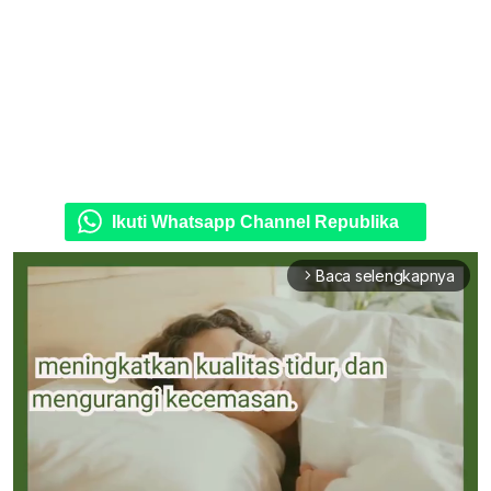
Ikuti Whatsapp Channel Republika
Baca selengkapnya
arrow_forward_ios