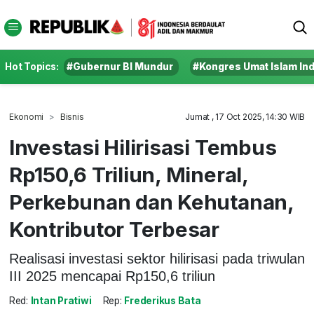
Hot Topics:
#Gubernur BI Mundur
#Kongres Umat Islam In
Ekonomi
Bisnis
Jumat , 17 Oct 2025, 14:30 WIB
Investasi Hilirisasi Tembus
Rp150,6 Triliun, Mineral,
Perkebunan dan Kehutanan,
Kontributor Terbesar
Realisasi investasi sektor hilirisasi pada triwulan
III 2025 mencapai Rp150,6 triliun
Red:
Intan Pratiwi
Rep:
Frederikus Bata