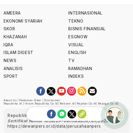
AMEERA
INTERNASIONAL
EKONOMI SYARIAH
TEKNO
SKOR
BISNIS FINANSIAL
KHAZANAH
ESGNOW
IQRA
VISUAL
ISLAM DIGEST
ENGLISH
NEWS
TV
ANALISIS
RAMADHAN
SPORT
INDEKS
About Us
|
Pedoman Siber
|
Disclaimer
Republika.id
|
Ihram.republika.co.id
|
Retizen.id
|
Rejabar.co.id
|
Rejogja.co.id
|
Republika telah diverifikasi oleh Dewan Pers
Sertifikat Nomor 1058/DP-Verifikasi/K/XII/2022
https://dewanpers.or.id/data/perusahaanpers
Ask me!