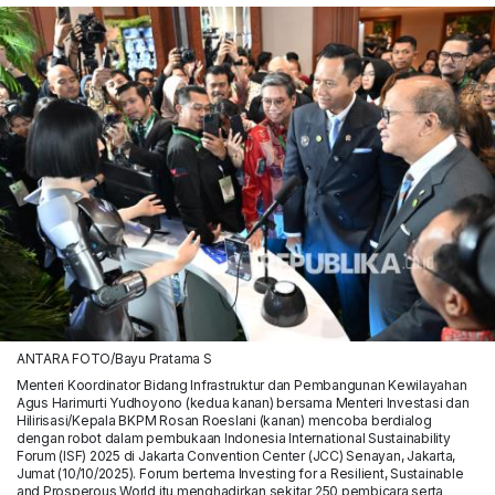
ANTARA FOTO/Bayu Pratama S
Menteri Koordinator Bidang Infrastruktur dan Pembangunan Kewilayahan
Agus Harimurti Yudhoyono (kedua kanan) bersama Menteri Investasi dan
Hilirisasi/Kepala BKPM Rosan Roeslani (kanan) mencoba berdialog
dengan robot dalam pembukaan Indonesia International Sustainability
Forum (ISF) 2025 di Jakarta Convention Center (JCC) Senayan, Jakarta,
Jumat (10/10/2025). Forum bertema Investing for a Resilient, Sustainable
and Prosperous World itu menghadirkan sekitar 250 pembicara serta