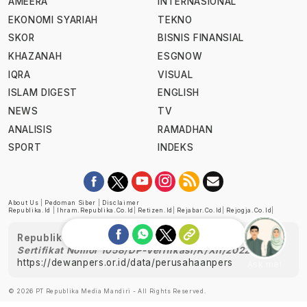
AMEERA
INTERNASIONAL
EKONOMI SYARIAH
TEKNO
SKOR
BISNIS FINANSIAL
KHAZANAH
ESGNOW
IQRA
VISUAL
ISLAM DIGEST
ENGLISH
NEWS
TV
ANALISIS
RAMADHAN
SPORT
INDEKS
About Us
|
Pedoman Siber
|
Disclaimer
Republika.id
|
Ihram.republika.co.id
|
Retizen.id
|
Rejabar.co.id
|
Rejogja.co.id
|
Republika telah diverifikasi oleh Dewan Pers
Sertifikat Nomor 1058/DP-Verifikasi/K/XII/2022
https://dewanpers.or.id/data/perusahaanpers
Ask me!
© 2026 PT Republika Media Mandiri - All Rights Reserved.