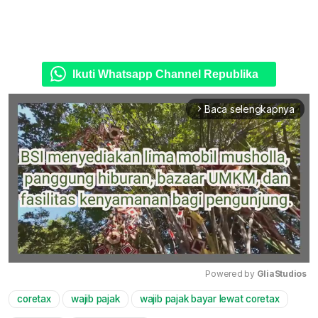
Ikuti Whatsapp Channel Republika
Baca selengkapnya
arrow_forward_ios
Powered by 
GliaStudios
coretax
wajib pajak
wajib pajak bayar lewat coretax
Mute