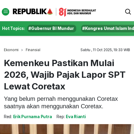
Hot Topics:
#Gubernur BI Mundur
#Kongres Umat Islam In
Ekonomi
Finansial
Sabtu , 11 Oct 2025, 19:33 WIB
Kemenkeu Pastikan Mulai
2026, Wajib Pajak Lapor SPT
Lewat Coretax
Yang belum pernah menggunakan Coretax
saatnya akan menggunakan Coretax.
Red:
Erik Purnama Putra
Rep:
Eva Rianti