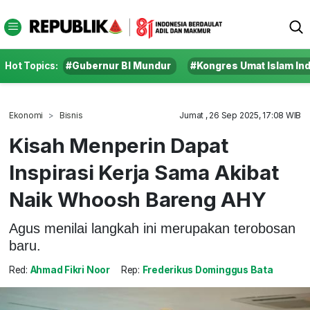
Hot Topics:
#Gubernur BI Mundur
#Kongres Umat Islam In
Ekonomi
Bisnis
Jumat , 26 Sep 2025, 17:08 WIB
Kisah Menperin Dapat
Inspirasi Kerja Sama Akibat
Naik Whoosh Bareng AHY
Agus menilai langkah ini merupakan terobosan
baru.
Red:
Ahmad Fikri Noor
Rep:
Frederikus Dominggus Bata