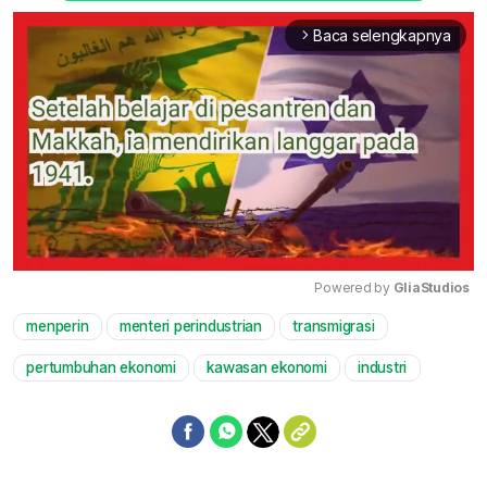
Baca selengkapnya
arrow_forward_ios
Powered by 
GliaStudios
menperin
menteri perindustrian
transmigrasi
Mute
pertumbuhan ekonomi
kawasan ekonomi
industri