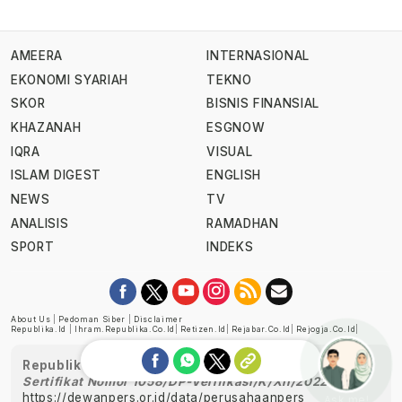
AMEERA
INTERNASIONAL
EKONOMI SYARIAH
TEKNO
SKOR
BISNIS FINANSIAL
KHAZANAH
ESGNOW
IQRA
VISUAL
ISLAM DIGEST
ENGLISH
NEWS
TV
ANALISIS
RAMADHAN
SPORT
INDEKS
About Us
|
Pedoman Siber
|
Disclaimer
Republika.id
|
Ihram.republika.co.id
|
Retizen.id
|
Rejabar.co.id
|
Rejogja.co.id
|
Republika telah diverifikasi oleh Dewan Pers
Sertifikat Nomor 1058/DP-Verifikasi/K/XII/2022
https://dewanpers.or.id/data/perusahaanpers
Ask me!