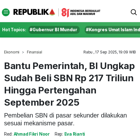
Hot Topics:
#Gubernur BI Mundur
#Kongres Umat Islam In
Ekonomi
Finansial
Rabu , 17 Sep 2025, 19:09 WIB
Bantu Pemerintah, BI Ungkap
Sudah Beli SBN Rp 217 Triliun
Hingga Pertengahan
September 2025
Pembelian SBN di pasar sekunder dilakukan
sesuai mekanisme pasar.
Red:
Ahmad Fikri Noor
Rep:
Eva Rianti