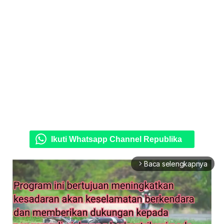
Ikuti Whatsapp Channel Republika
Baca selengkapnya
arrow_forward_ios