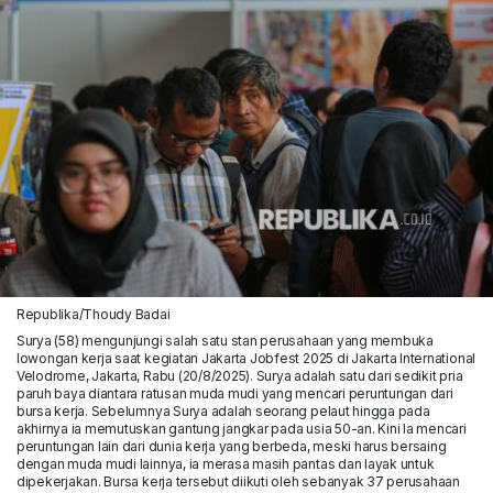
Republika/Thoudy Badai
Surya (58) mengunjungi salah satu stan perusahaan yang membuka
lowongan kerja saat kegiatan Jakarta Jobfest 2025 di Jakarta International
Velodrome, Jakarta, Rabu (20/8/2025). Surya adalah satu dari sedikit pria
paruh baya diantara ratusan muda mudi yang mencari peruntungan dari
bursa kerja. Sebelumnya Surya adalah seorang pelaut hingga pada
akhirnya ia memutuskan gantung jangkar pada usia 50-an. Kini Ia mencari
peruntungan lain dari dunia kerja yang berbeda, meski harus bersaing
dengan muda mudi lainnya, ia merasa masih pantas dan layak untuk
dipekerjakan. Bursa kerja tersebut diikuti oleh sebanyak 37 perusahaan