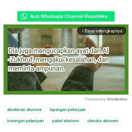
Ikuti Whatsapp Channel Republika
Baca selengkapnya
arrow_forward_ios
Powered by 
GliaStudios
akselerasi ekonomi
lapangan pekerjaan
Mute
lowongan pekerjaan
paket ekonomi
stimulus ekonomi