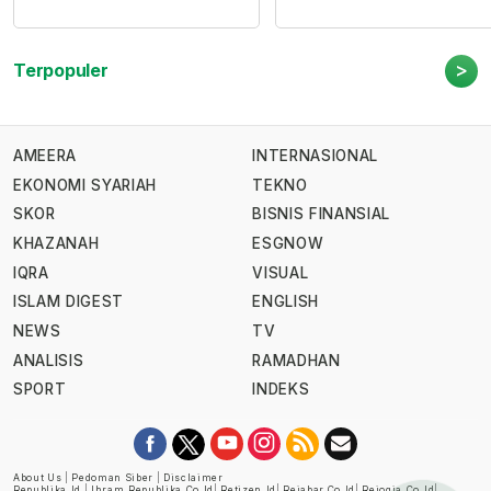
>
Terpopuler
AMEERA
INTERNASIONAL
EKONOMI SYARIAH
TEKNO
SKOR
BISNIS FINANSIAL
KHAZANAH
ESGNOW
IQRA
VISUAL
ISLAM DIGEST
ENGLISH
NEWS
TV
ANALISIS
RAMADHAN
SPORT
INDEKS
About Us
|
Pedoman Siber
|
Disclaimer
Republika.id
|
Ihram.republika.co.id
|
Retizen.id
|
Rejabar.co.id
|
Rejogja.co.id
|