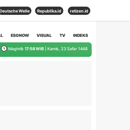
Deutsche Welle
Republika.id
retizen.id
AL
ESGNOW
VISUAL
TV
INDEKS
Maghrib
17:58 WIB
| Kamis, 23 Safar 1448