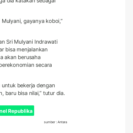
ga dia katakan sebagai
i Mulyani, gayanya koboi,”
n Sri Mulyani Indrawati
r bisa menjalankan
uga akan berusaha
perekonomian secara
u untuk bekerja dengan
baru bisa nilai,” tutur dia.
nel Republika
sumber : Antara