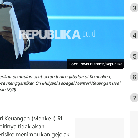
3
4
5
Foto: Edwin Putranto/Republika
6
ikan sambutan saat serah terima jabatan di Kemenkeu,
wa menggantikan Sri Mulyani sebagai Menteri Keuangan usai
in (8/9).
7
i Keuangan (Menkeu) RI
irinya tidak akan
erisiko menimbulkan gejolak