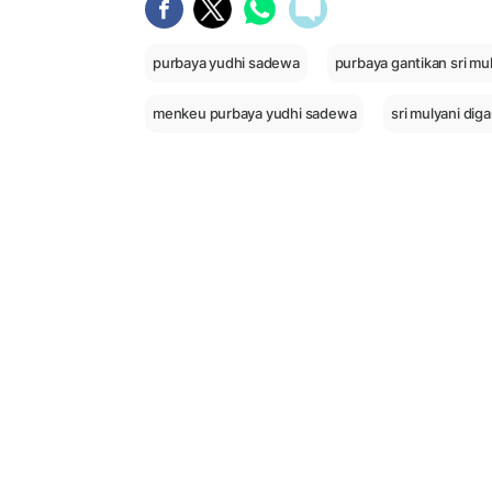
purbaya yudhi sadewa
purbaya gantikan sri mu
menkeu purbaya yudhi sadewa
sri mulyani diga