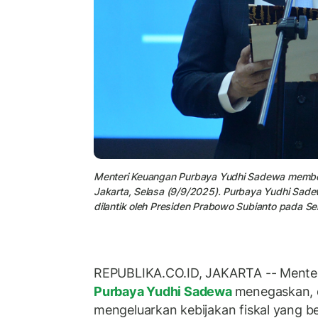
Menteri Keuangan Purbaya Yudhi Sadewa member
Jakarta, Selasa (9/9/2025). Purbaya Yudhi Sade
dilantik oleh Presiden Prabowo Subianto pada Sen
REPUBLIKA.CO.ID, JAKARTA -- Menter
Purbaya Yudhi Sadewa
menegaskan, d
mengeluarkan kebijakan fiskal yang b