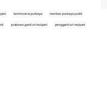
lyani
kontroversi purbaya
menkeu purbaya yudhi
nti
prabowo ganti sri mulyani
pengganti sri mulyani