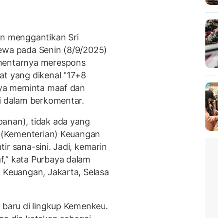
an menggantikan Sri
dewa pada Senin (8/9/2025)
omentarnya merespons
at yang dikenal "17+8
baya meminta maaf dan
ti dalam berkomentar.
panan), tidak ada yang
di (Kementerian) Keuangan
ir sana-sini. Jadi, kemarin
f,” kata Purbaya dalam
n Keuangan, Jakarta, Selasa
 baru di lingkup Kemenkeu.