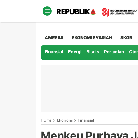
AMEERA
EKONOMI SYARIAH
SKOR
Finansial
Energi
Bisnis
Pertanian
Oto
>
>
Home
Ekonomi
Finansial
Menkeu Purbaya Ja