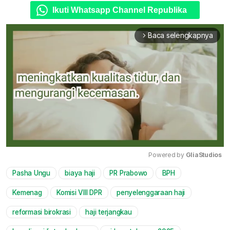
Ikuti Whatsapp Channel Republika
Baca selengkapnya
arrow_forward_ios
Powered by 
GliaStudios
Pasha Ungu
biaya haji
PR Prabowo
BPH
Mute
Kemenag
Komisi VIII DPR
penyelenggaraan haji
reformasi birokrasi
haji terjangkau