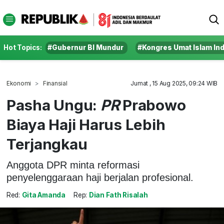
Hot Topics:
#Gubernur BI Mundur
#Kongres Umat Islam In
Ekonomi
Finansial
Jumat , 15 Aug 2025, 09:24 WIB
Pasha Ungu:
PR
Prabowo
Biaya Haji Harus Lebih
Terjangkau
Anggota DPR minta reformasi
penyelenggaraan haji berjalan profesional.
Red:
Gita Amanda
Rep:
Dian Fath Risalah