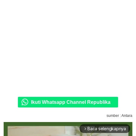
Ikuti Whatsapp Channel Republika
sumber : Antara
Baca selengkapnya
arrow_forward_ios