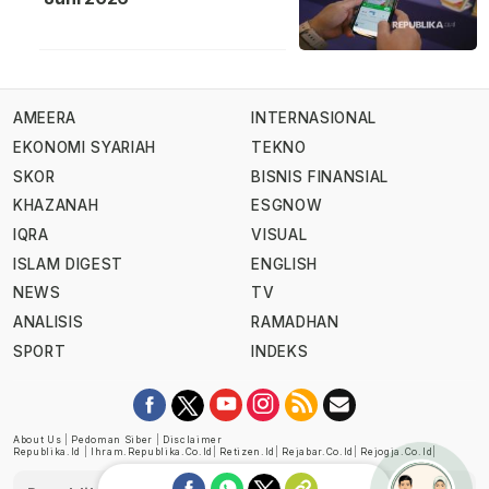
AMEERA
INTERNASIONAL
EKONOMI SYARIAH
TEKNO
SKOR
BISNIS FINANSIAL
KHAZANAH
ESGNOW
IQRA
VISUAL
ISLAM DIGEST
ENGLISH
NEWS
TV
ANALISIS
RAMADHAN
SPORT
INDEKS
About Us
|
Pedoman Siber
|
Disclaimer
Republika.id
|
Ihram.republika.co.id
|
Retizen.id
|
Rejabar.co.id
|
Rejogja.co.id
|