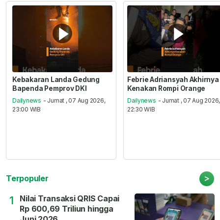
Kebakaran Landa Gedung
Febrie Adriansyah Akhirnya
Bapenda Pemprov DKI
Kenakan Rompi Orange
Dailynews
- Jumat , 07 Aug 2026,
Dailynews
- Jumat , 07 Aug 2026
23:00 WIB
22:30 WIB
>
Terpopuler
Nilai Transaksi QRIS Capai
1
Rp 600,69 Triliun hingga
Juni 2026