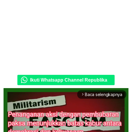
Ikuti Whatsapp Channel Republika
Baca selengkapnya
arrow_forward_ios