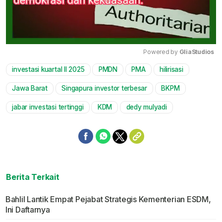
Powered by 
GliaStudios
investasi kuartal II 2025
PMDN
PMA
hilirisasi
Mute
Jawa Barat
Singapura investor terbesar
BKPM
jabar investasi tertinggi
KDM
dedy mulyadi
Berita Terkait
Bahlil Lantik Empat Pejabat Strategis Kementerian ESDM,
Ini Daftarnya