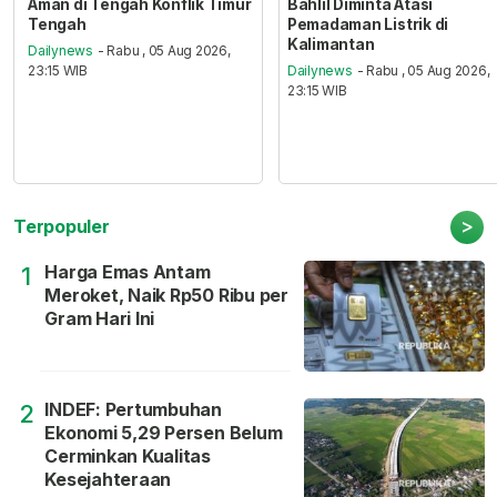
Aman di Tengah Konflik Timur
Bahlil Diminta Atasi
Tengah
Pemadaman Listrik di
Kalimantan
Dailynews
- Rabu , 05 Aug 2026,
23:15 WIB
Dailynews
- Rabu , 05 Aug 2026,
23:15 WIB
>
Terpopuler
Harga Emas Antam
1
Meroket, Naik Rp50 Ribu per
Gram Hari Ini
INDEF: Pertumbuhan
2
Ekonomi 5,29 Persen Belum
Cerminkan Kualitas
Kesejahteraan