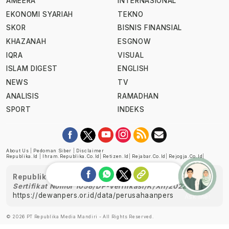
AMEERA
INTERNASIONAL
EKONOMI SYARIAH
TEKNO
SKOR
BISNIS FINANSIAL
KHAZANAH
ESGNOW
IQRA
VISUAL
ISLAM DIGEST
ENGLISH
NEWS
TV
ANALISIS
RAMADHAN
SPORT
INDEKS
About Us
|
Pedoman Siber
|
Disclaimer
Republika.id
|
Ihram.republika.co.id
|
Retizen.id
|
Rejabar.co.id
|
Rejogja.co.id
|
Republika telah diverifikasi oleh Dewan Pers
Sertifikat Nomor 1058/DP-Verifikasi/K/XII/2022
https://dewanpers.or.id/data/perusahaanpers
Ask me!
© 2026 PT Republika Media Mandiri - All Rights Reserved.