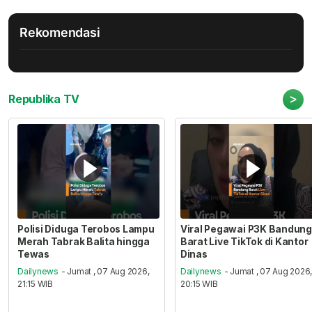
Rekomendasi
>
Republika TV
Polisi Diduga Terobos Lampu
Viral Pegawai P3K Bandung
Merah Tabrak Balita hingga
Barat Live TikTok di Kantor
Tewas
Dinas
Dailynews
- Jumat , 07 Aug 2026,
Dailynews
- Jumat , 07 Aug 2026
21:15 WIB
20:15 WIB