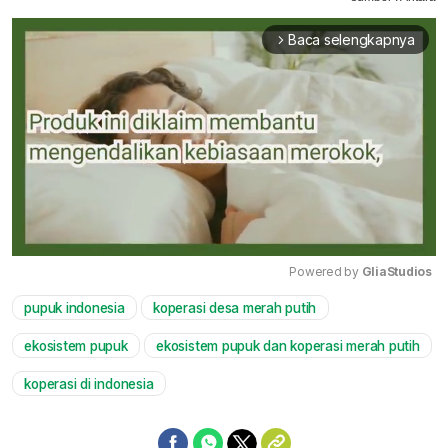
Baca selengkapnya
arrow_forward_ios
Powered by 
GliaStudios
pupuk indonesia
koperasi desa merah putih
Mute
ekosistem pupuk
ekosistem pupuk dan koperasi merah putih
koperasi di indonesia