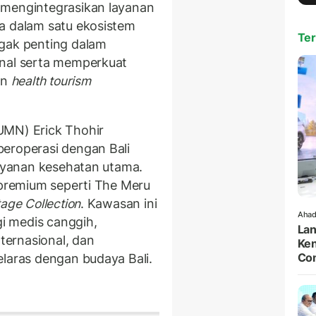
 mengintegrasikan layanan
a dalam satu ekosistem
Ter
ggak penting dalam
onal serta memperkuat
an
health tourism
UMN) Erick Thohir
eroperasi dengan Bali
layanan kesehatan utama.
 premium seperti The Meru
age Collection
. Kawasan ini
Ahad
i medis canggih,
Lan
ernasional, dan
Ken
Co
elaras dengan budaya Bali.