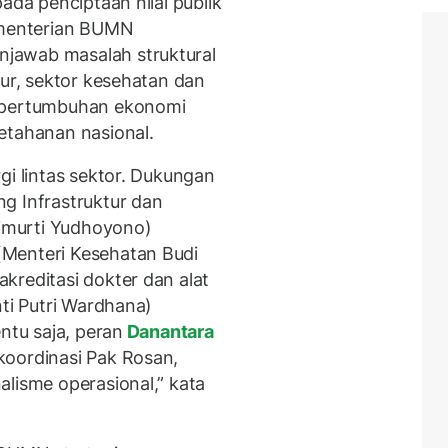
ada penciptaan nilai publik
Kementerian BUMN
jawab masalah struktural
nur, sektor kesehatan dan
r pertumbuhan ekonomi
etahanan nasional.
gi lintas sektor. Dukungan
g Infrastruktur dan
imurti Yudhoyono)
Menteri Kesehatan Budi
kreditasi dokter dan alat
nti Putri Wardhana)
entu saja, peran
Danantara
koordinasi Pak Rosan,
alisme operasional,” kata