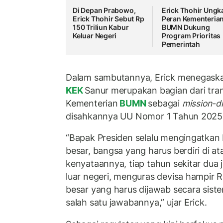
Di Depan Prabowo,
Erick Thohir Ungk
Erick Thohir Sebut Rp
Peran Kementeria
150 Triliun Kabur
BUMN Dukung
Keluar Negeri
Program Prioritas
Pemerintah
Dalam sambutannya, Erick menegas
KEK
Sanur merupakan bagian dari tra
Kementerian
BUMN
sebagai
mission-dr
disahkannya UU Nomor 1 Tahun 2025
“Bapak Presiden selalu mengingatkan
besar, bangsa yang harus berdiri di at
kenyataannya, tiap tahun sekitar dua 
luar negeri, menguras devisa hampir Rp
besar yang harus dijawab secara sist
salah satu jawabannya,” ujar Erick.