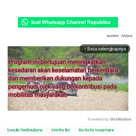
Ikuti Whatsapp Channel Republika
sumber : Antara
Baca selengkapnya
arrow_forward_ios
Powered by 
GliaStudios
basuki hadimuljono
otorita ikn
ibu kota nusantara
Mute