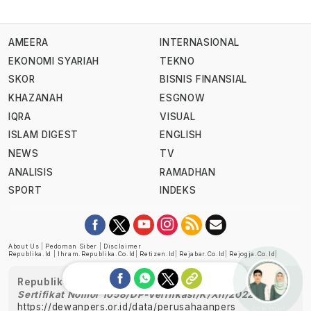
AMEERA
INTERNASIONAL
EKONOMI SYARIAH
TEKNO
SKOR
BISNIS FINANSIAL
KHAZANAH
ESGNOW
IQRA
VISUAL
ISLAM DIGEST
ENGLISH
NEWS
TV
ANALISIS
RAMADHAN
SPORT
INDEKS
About Us
|
Pedoman Siber
|
Disclaimer
Republika.id
|
Ihram.republika.co.id
|
Retizen.id
|
Rejabar.co.id
|
Rejogja.co.id
|
Republika telah diverifikasi oleh Dewan Pers
Sertifikat Nomor 1058/DP-Verifikasi/K/XII/2022
https://dewanpers.or.id/data/perusahaanpers
Ask me!