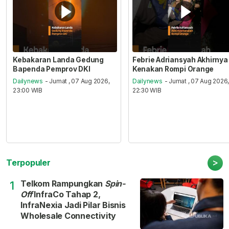
Kebakaran Landa Gedung
Febrie Adriansyah Akhirnya
Bapenda Pemprov DKI
Kenakan Rompi Orange
Dailynews
- Jumat , 07 Aug 2026,
Dailynews
- Jumat , 07 Aug 2026
23:00 WIB
22:30 WIB
>
Terpopuler
Telkom Rampungkan
Spin-
1
Off
InfraCo Tahap 2,
InfraNexia Jadi Pilar Bisnis
Wholesale Connectivity