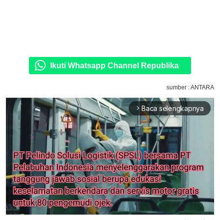
Ikuti Whatsapp Channel Republika
sumber : ANTARA
Baca selengkapnya
arrow_forward_ios