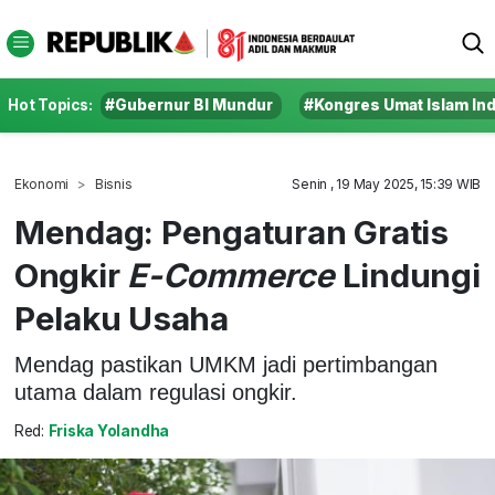
Hot Topics:
#Gubernur BI Mundur
#Kongres Umat Islam In
Ekonomi
Bisnis
Senin , 19 May 2025, 15:39 WIB
Mendag: Pengaturan Gratis
Ongkir
E-Commerce
Lindungi
Pelaku Usaha
Mendag pastikan UMKM jadi pertimbangan
utama dalam regulasi ongkir.
Red:
Friska Yolandha