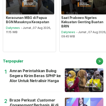
Keracunan MBG di Papua
Saat Prabowo Ngetes
BGN Masaknya Kecepatan
Kekuatan Genting Buatan
BRIN
Dailynews
- Jumat , 07 Aug 2026,
11:15 WIB
Dailynews
- Jumat , 07 Aug 2026
09:45 WIB
>
Terpopuler
Amran Perintahkan Bulog
1
Segera Kirim Beras SPHP ke
Alor Untuk Netralisir Harga
Braze Perkuat
Customer
2
Engagement
Berbasis AI di