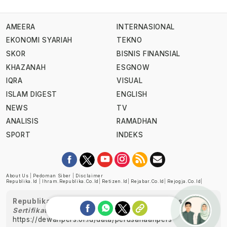
AMEERA
INTERNASIONAL
EKONOMI SYARIAH
TEKNO
SKOR
BISNIS FINANSIAL
KHAZANAH
ESGNOW
IQRA
VISUAL
ISLAM DIGEST
ENGLISH
NEWS
TV
ANALISIS
RAMADHAN
SPORT
INDEKS
About Us
|
Pedoman Siber
|
Disclaimer
Republika.id
|
Ihram.republika.co.id
|
Retizen.id
|
Rejabar.co.id
|
Rejogja.co.id
|
Republika telah diverifikasi oleh Dewan Pers
Sertifikat Nomor 1058/DP-Verifikasi/K/XII/2022
https://dewanpers.or.id/data/perusahaanpers