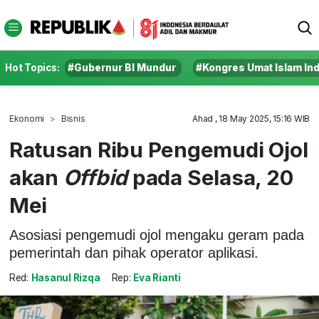
Hot Topics:
#Gubernur BI Mundur
#Kongres Umat Islam In
Ekonomi
Bisnis
Ahad , 18 May 2025, 15:16 WIB
Ratusan Ribu Pengemudi Ojol
akan
Offbid
pada Selasa, 20
Mei
Asosiasi pengemudi ojol mengaku geram pada
pemerintah dan pihak operator aplikasi.
Red:
Hasanul Rizqa
Rep:
Eva Rianti