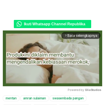
Ikuti Whatsapp Channel Republika
Baca selengkapnya
arrow_forward_ios
Powered by 
GliaStudios
mentan
amran sulaiman
swasembada pangan
Mute